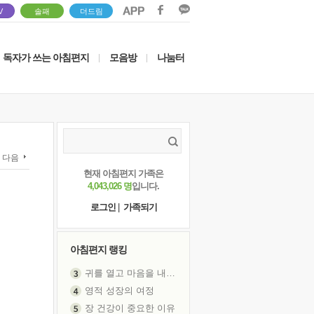
V
솔패
더드림
독자가 쓰는 아침편지
모음방
나눔터
|
|
다음
현재 아침편지 가족은
4,043,026 명
입니다.
로그인
|
가족되기
아침편지 랭킹
귀를 열고 마음을 내어주고
영적 성장의 여정
장 건강이 중요한 이유