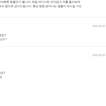
삭빠른 동물인가 봅니다. 매일 어디서든 쉬지않고 저를 돌아보며
셔서 참으로 감사드립니다. 항상 펑펑 솓아나는 샘물이 되시길 기도
2005.08.03 
겠죠?
니다^^
2005.08.03 
가요?
것