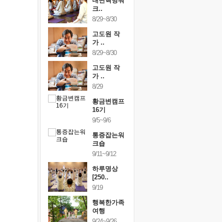
건강명상법
내면혁명워
건강명상
..
크..
스..
/9~10/10
8/29~8/30
10/9~10/10
내면혁명워
고도원 작
내면혁명
..
가 ..
크..
/17~10/18
8/29~8/30
10/17~10/18
황금변캠프
고도원 작
황금변캠
7기
가 ..
17기
/30~10/31
8/29
10/30~10/31
통증잡는워
황금변캠프
통증잡는
크숍
16기
크숍
/7~11/8
9/5~9/6
11/7~11/8
내면혁명워
통증잡는워
내면혁명
..
크숍
크..
/12~12/13
9/11~9/12
12/12~12/13
하루명상
[250..
9/19
행복한가족
여행
9/24~9/26