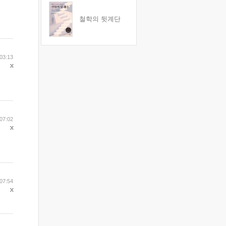
철학의 뒷계단
03:13
07:02
07:54