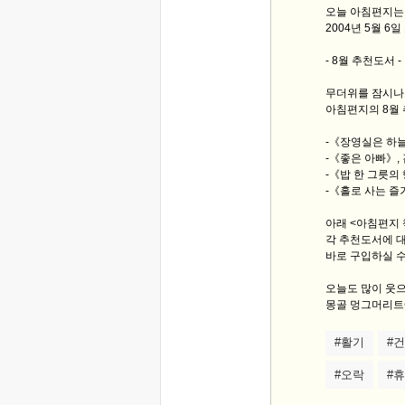
오늘 아침편지
2004년 5월 6
- 8월 추천도서 -
무더위를 잠시나마
아침편지의 8월
-《장영실은 하
-《좋은 아빠》,
-《밥 한 그릇의
-《홀로 사는 즐
아래 <아침편지
각 추천도서에 대
바로 구입하실 수
오늘도 많이 웃으
몽골 멍그머리트에
#활기
#
#오락
#