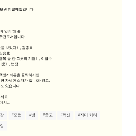
는
스
일 보낸 앵콜메일입니다.
10
크
 잊게 해 줄
10
 추천도서입니다.
1
늘을 보았다》, 김종록
10
 김승호
 행복 물 한 그릇의 기쁨》, 이철수
거움》, 법정
11
 책방> 버튼을 클릭하시면
한 자세한 소개가 잘 나와 있고,
도 있습니다.
크
12
세요.
서...
건강
#모험
#병
#충고
#혁신
#지미 카터
휴양