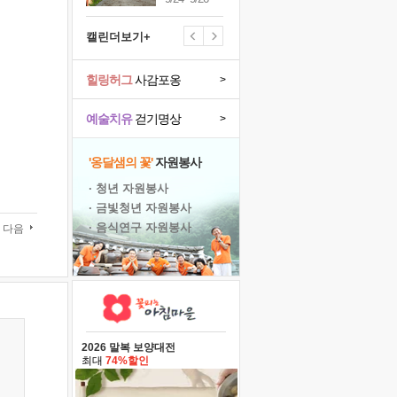
캘린더보기+
힐링허그
사감포옹
>
예술치유
걷기명상
>
'옹달샘의 꽃'
자원봉사
· 청년 자원봉사
· 금빛청년 자원봉사
· 음식연구 자원봉사
다음
2026 말복 보양대전
최대
74%할인