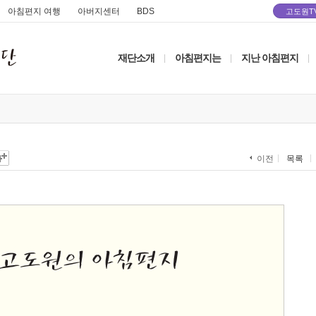
아침편지 여행
아버지센터
BDS
고도원T
재단소개
아침편지는
지난 아침편지
|
|
|
목록
이전