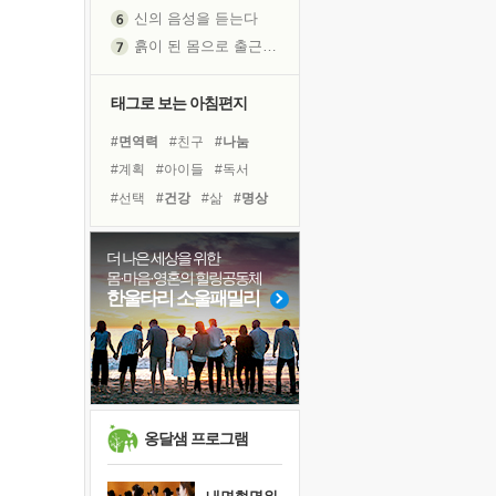
신의 음성을 듣는다
흙이 된 몸으로 출근하는 여자
극과 극의 양 끝단
내가 '나다움'을 찾는 길
태그로 보는 아침편지
피해 갈 수 없는 사건들
#면역력
#친구
#나눔
처음 손을 잡았던 날
#계획
#아이들
#독서
꿈이 실제가 되는 것
#선택
#건강
#삶
#명상
'말 타는 법'을 먼저
#사람
#경험
#비전캠프
졸업식 사진을 보며
#바이러스
#극복
더 나은 세상을 위한
극심한 변비, 어깨결림, 수면 장애
몸·마음·영혼의 힐링공동체
#독서캠프
#힐링
#리더
아픈 아버지를 위한 공간 설계
한울타리 소울패밀리
#유튜브
#다짐
#희망
슬럼프
#도움
#링컨학교
#위기
보고 싶은 어머니
유년 시절의 부산 영도 바다
못된 꼰대들
희망이란
옹달샘 프로그램
'모른다'는 것