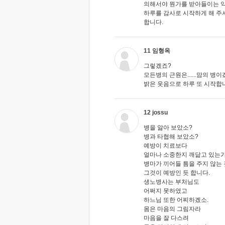
의해서야 뭔가를 받아들이는 약
하루를 감사로 시작하게 해 주
합니다.
11 임형옥
그렇겠죠?
모든병의 근원은......맘의 병이
밝은 웃음으로 하루 또 시작합
12 jossu
병을 앓아 보았소?
병과 타협해 보았소?
예방이 치료보다
얼마나 소중한지 깨닮고 있는
병마가 끼어들 틈을 주지 않는 
그것이 예방인 듯 합니다.
생노병사는 부처님도
어쩌지 못하였고
하느님 또한 어찌하겠소.
몸은 마음의 그림자라
마음을 잘 다스려