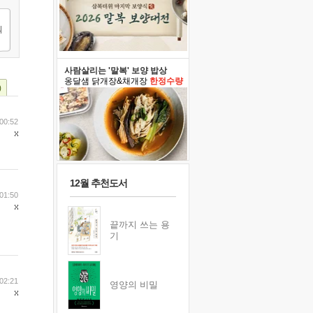
사람살리는 '말복' 보양 밥상
옹달샘 닭개장&채개장
한정수량
)
00:52
12월 추천도서
01:50
끝까지 쓰는 용
기
02:21
영양의 비밀