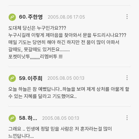
주한영
60.
2005.08.06 17:05
도대체 당신은 누구인가요???
누구시길래 이렇게 제마음을 찾아와서 문을 두드리시나요???
매일 기도는 당연히 해야 하긴 하지만 전 몸이 많이 아파서
갈때도, 못갈때도 있거든요........
포켓미낫투,,,,,,,,리멤버투 !!!
이주희
59.
2005.08.05 00:13
오늘 하늘은 참 예뻤답니다..하늘을 보며 제게 상처를 아물게 할
수 있는 지혜를 달라고 기도했어요..
하...
58.
2005.08.05 00:13
그래요 .. 인생에 정말 믿을 사람은 저 혼자라는걸 많이
느낀답니다...