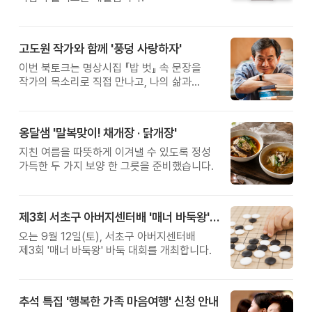
고도원 작가와 함께 '풍덩 사랑하자'
이번 북토크는 명상시집 『밥 벗』 속 문장을
작가의 목소리로 직접 만나고, 나의 삶과
관계를 잠시 돌아보는 시간입니다.
옹달샘 '말복맞이! 채개장 · 닭개장'
지친 여름을 따뜻하게 이겨낼 수 있도록 정성
가득한 두 가지 보양 한 그릇을 준비했습니다.
제3회 서초구 아버지센터배 '매너 바둑왕' 대회
오는 9월 12일(토), 서초구 아버지센터배
제3회 '매너 바둑왕' 바둑 대회를 개최합니다.
추석 특집 '행복한 가족 마음여행' 신청 안내