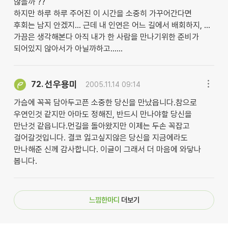
않을까 ??
하지만 하루 하루 주어진 이 시간을 소중히 가꾸어간다면
후회는 남지 안겠지... 근데 내 인연은 어느 길에서 배회하지, ...
가끔은 생각해본다 아직 내가 한 사람을 만나기위한 준비가
되어있지 않아서가 아닐까하고......
선우용미
72.
2005.11.14 09:14
가슴에 꼭꼭 담아두고픈 소중한 당신을 만났읍니다.참으로
우연인것 같지만 아마도 정해진, 반드시 만나야할 당신을
만난것 같읍니다.먼길을 돌아왔지만 이제는 두손 꼭잡고
걸어갈것입니다. 결코 잃고싶지않은 당신을 지금에라도
만나해준 신께 감사합니다. 이글이 그래서 더 마음에 와닿나
봅니다.
느낌한마디
더보기