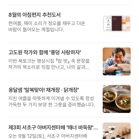
8월의 아침편지 추천도서
한여름, 매미 소리가 정오를 채우고 더운
바람이 들어오는 계절입니다.
고도원 작가와 함께 '풍덩 사랑하자'
이번 북토크는 명상시집 『밥 벗』 속 문장을
작가의 목소리로 직접 만나고, 나의 삶과
관계를 잠시 돌아보는 시간입니다.
옹달샘 '말복맞이! 채개장 · 닭개장'
지친 여름을 따뜻하게 이겨낼 수 있도록 정성
가득한 두 가지 보양 한 그릇을 준비했습니다.
제3회 서초구 아버지센터배 '매너 바둑왕' 대회
오는 9월 12일(토), 서초구 아버지센터배