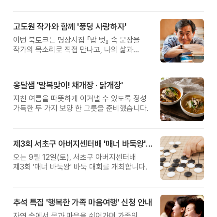
고도원 작가와 함께 '풍덩 사랑하자'
이번 북토크는 명상시집 『밥 벗』 속 문장을
작가의 목소리로 직접 만나고, 나의 삶과
관계를 잠시 돌아보는 시간입니다.
옹달샘 '말복맞이! 채개장 · 닭개장'
지친 여름을 따뜻하게 이겨낼 수 있도록 정성
가득한 두 가지 보양 한 그릇을 준비했습니다.
제3회 서초구 아버지센터배 '매너 바둑왕' 대회
오는 9월 12일(토), 서초구 아버지센터배
제3회 '매너 바둑왕' 바둑 대회를 개최합니다.
추석 특집 '행복한 가족 마음여행' 신청 안내
자연 속에서 몸과 마음을 쉬어가며 가족의