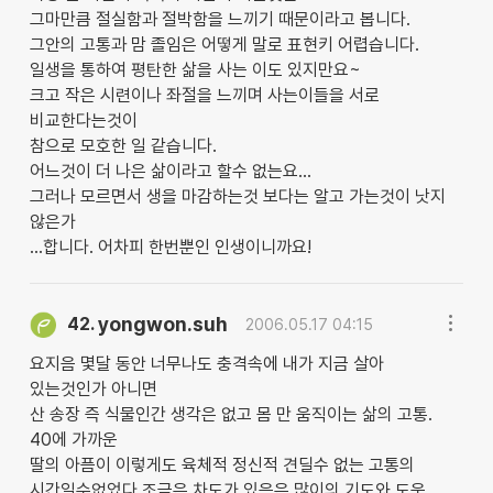
그마만큼 절실함과 절박함을 느끼기 때문이라고 봅니다.
그안의 고통과 맘 졸임은 어떻게 말로 표현키 어렵습니다.
일생을 통하여 평탄한 삶을 사는 이도 있지만요~
크고 작은 시련이나 좌절을 느끼며 사는이들을 서로
비교한다는것이
참으로 모호한 일 같습니다.
어느것이 더 나은 삶이라고 할수 없는요...
그러나 모르면서 생을 마감하는것 보다는 알고 가는것이 낫지
않은가
...합니다. 어차피 한번뿐인 인생이니까요!
yongwon.suh
42.
2006.05.17 04:15
요지음 몇달 동안 너무나도 충격속에 내가 지금 살아
있는것인가 아니면
산 송장 즉 식물인간 생각은 없고 몸 만 움직이는 삶의 고통.
40에 가까운
딸의 아픔이 이렇게도 육체적 정신적 견딜수 없는 고통의
시간일수없었다 조금은 차도가 있음은 많이의 기도와 도움