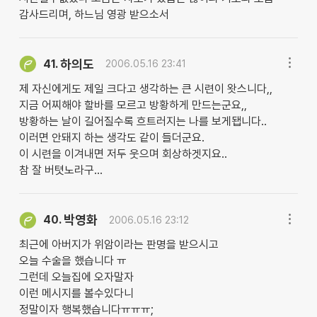
감사드리며, 하느님 영광 받으소서
하의도
41.
2006.05.16 23:41
제 자신에게도 제일 크다고 생각하는 큰 시련이 왓스니다,,
지금 어찌해야 할바를 모르고 방황하게 만드는군요,,
방황하는 날이 길어질수록 흐트러지는 나를 보게됍니다..
이러면 안돼지 하는 생각도 같이 들더군요.
이 시련을 이겨내면 저두 웃으며 회상하겟지요..
참 잘 버텻노라구...
박영화
40.
2006.05.16 23:12
최근에 아버지가 위암이라는 판명을 받으시고
오늘 수술을 했습니다 ㅠ
그런데 오늘집에 오자말자
이런 메시지를 볼수있다니
정말이자 행복했습니다ㅠㅠㅠ;