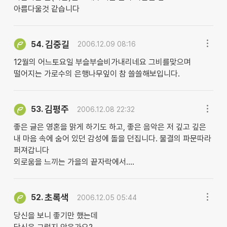
아름다울것 같습니다
김중길
54.
2006.12.09 08:16
12월의 어느토요일 부슬부슬비가내리네요 그비를맞으며
떨어지는 가로수의 은행나무잎이 참 쓸쓸해보입니다.
김평주
53.
2006.12.08 22:32
좋은 글은 영혼을 맑게 하기도 하고, 좋은 음악은 저 깊고 깊은
내 마음 속에 숨어 있던 감성에 돌을 던집니다. 물결의 파문따라
퍼져갑니다
외로움을 느끼는 가을의 끝자락에서....
초록색
52.
2006.12.05 05:44
당신을 보니 좋기만 했는데