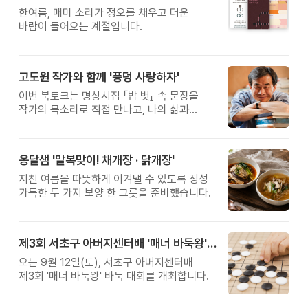
한여름, 매미 소리가 정오를 채우고 더운
바람이 들어오는 계절입니다.
고도원 작가와 함께 '풍덩 사랑하자'
이번 북토크는 명상시집 『밥 벗』 속 문장을
작가의 목소리로 직접 만나고, 나의 삶과
관계를 잠시 돌아보는 시간입니다.
옹달샘 '말복맞이! 채개장 · 닭개장'
지친 여름을 따뜻하게 이겨낼 수 있도록 정성
가득한 두 가지 보양 한 그릇을 준비했습니다.
제3회 서초구 아버지센터배 '매너 바둑왕' 대회
오는 9월 12일(토), 서초구 아버지센터배
제3회 '매너 바둑왕' 바둑 대회를 개최합니다.