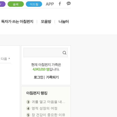
V
솔패
더드림
독자가 쓰는 아침편지
모음방
나눔터
|
|
다음
현재 아침편지 가족은
4,043,010 명
입니다.
로그인
|
가족되기
아침편지 랭킹
귀를 열고 마음을 내어주고
영적 성장의 여정
장 건강이 중요한 이유