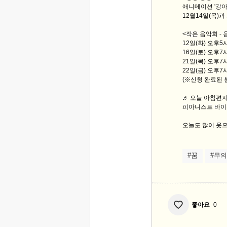
애니메이션 '강아지
12월14일(목)과
<작은 음악회 -
12일(화) 오후5
16일(토) 오후7
21일(목) 오후7
22일(금) 오후
(※신청 완료된 
♬ 오늘 아침편지 
피아니스트 바이준
오늘도 많이 웃으
#꿈
#무
좋아요
0