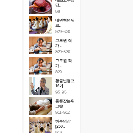
행복한가족
태초고추장
행복한가
여행
담..
여행
24~9/26
8/8
9/24~9/26
건강명상법
내면혁명워
건강명상
..
크..
스..
/9~10/10
8/29~8/30
10/9~10/10
내면혁명워
고도원 작
내면혁명
..
가 ..
크..
/17~10/18
8/29~8/30
10/17~10/18
황금변캠프
고도원 작
황금변캠
7기
가 ..
17기
/30~10/31
8/29
10/30~10/31
통증잡는워
황금변캠프
통증잡는
크숍
16기
크숍
/7~11/8
9/5~9/6
11/7~11/8
내면혁명워
통증잡는워
내면혁명
..
크숍
크..
/12~12/13
9/11~9/12
12/12~12/13
하루명상
[250..
9/19