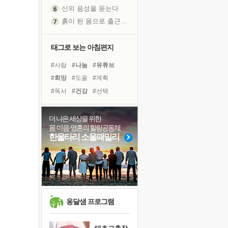
신의 음성을 듣는다
흙이 된 몸으로 출근하는 여자
극과 극의 양 끝단
내가 '나다움'을 찾는 길
태그로 보는 아침편지
피해 갈 수 없는 사건들
#사람
#나눔
#유튜브
처음 손을 잡았던 날
#희망
#도움
#계획
꿈이 실제가 되는 것
#독서
#건강
#선택
'말 타는 법'을 먼저
#아이들
#다짐
졸업식 사진을 보며
#비전캠프
#면역력
더 나은 세상을 위한
극심한 변비, 어깨결림, 수면 장애
몸·마음·영혼의 힐링공동체
#명상
#위기
#독서캠프
아픈 아버지를 위한 공간 설계
한울타리 소울패밀리
#극복
#경험
#힐링
보고 싶은 어머니
#바이러스
#친구
#삶
유년 시절의 부산 영도 바다
#리더
#링컨학교
못된 꼰대들
너무 황홀한 꽃들이여!
희망이란
옹달샘 프로그램
'모른다'는 것