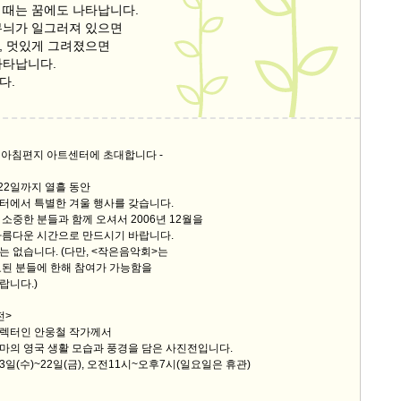
 때는 꿈에도 나타납니다.
무늬가 일그러져 있으면
9/
, 멋있게 그려졌으면
나타납니다.
스
다.
10
크
는' 아침편지 아트센터에 초대합니다 -
10
 22일까지 열흘 동안
1
터에서 특별한 겨울 행사를 갖습니다.
10
소중한 분들과 함께 오셔서 2006년 12월을
아름다운 시간으로 만드시기 바랍니다.
 없습니다. (다만, <작은음악회>는
료된 분들에 한해 참여가 가능함을
11
랍니다.)
전>
크
렉터인 안웅철 작가께서
12
마의 영국 생활 모습과 풍경을 담은 사진전입니다.
3일(수)~22일(금), 오전11시~오후7시(일요일은 휴관)