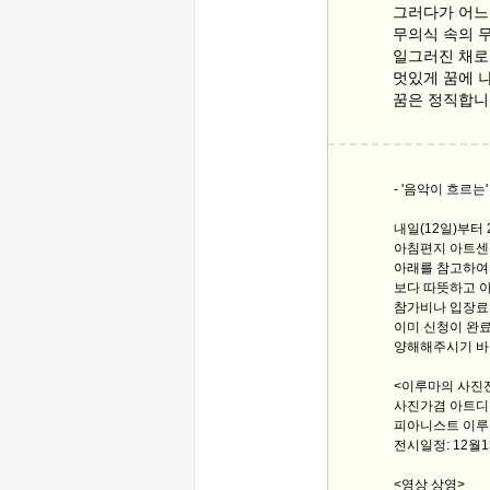
그러다가 어느
무의식 속의 
일그러진 채로
멋있게 꿈에 
꿈은 정직합니
- '음악이 흐르
내일(12일)부터
아침편지 아트센
아래를 참고하여 
보다 따뜻하고 
참가비나 입장료는
이미 신청이 완
양해해주시기 바
<이루마의 사진
사진가겸 아트디
피아니스트 이루
전시일정: 12월1
<영상 상영>