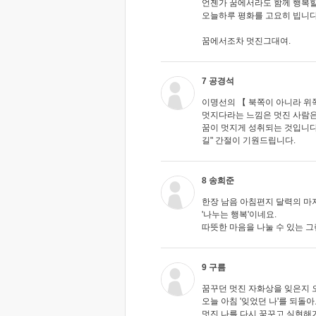
언젠가 꿈에서라도 함께 행복할 
오늘하루 평화를 고요히 빕니다
꿈에서조차 멋진그대여.
7 공경석
이명선의 【 북쪽이 아니라 위
멋지다라는 느낌은 멋진 사람은
꿈이 멋지게 성취되는 것입니다.
길" 간절이 기원드립니다.
8 송희준
한장 남음 아침편지 달력의 마
'나누는 행복'이네요.
따뜻한 마음을 나눌 수 있는 그
9 구름
꿈꾸던 멋진 자화상을 잊은지 오
오늘 아침 '잊었던 나'를 되돌
멋진 나를 다시 꿈꾸고 실현해