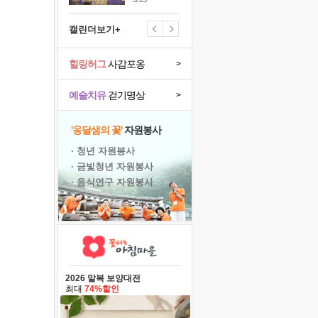
캘린더보기+
힐링허그
사감포옹
>
예술치유
걷기명상
>
'옹달샘의 꽃'
자원봉사
· 청년 자원봉사
· 금빛청년 자원봉사
· 음식연구 자원봉사
2026 말복 보양대전
최대
74%할인