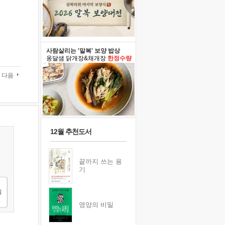
사람살리는 '말복' 보양 밥상
옹달샘 닭개장&채개장
한정수량
다음
12월 추천도서
끝까지 쓰는 용
기
영양의 비밀