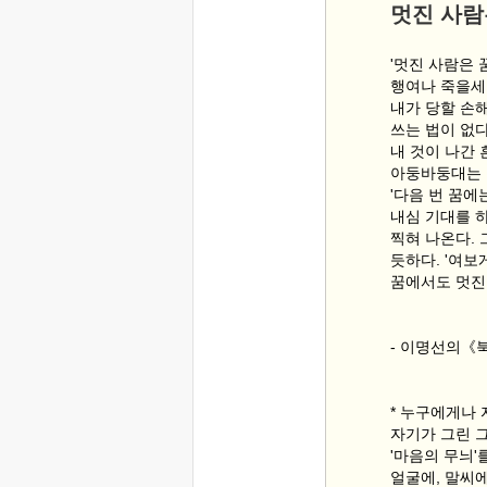
멋진 사람
'멋진 사람은 
행여나 죽을세
내가 당할 손
쓰는 법이 없
내 것이 나간
아둥바둥대는 
'다음 번 꿈에
내심 기대를 
찍혀 나온다.
듯하다. '여보
꿈에서도 멋진 
- 이명선의《
* 누구에게나
자기가 그린 
'마음의 무늬'
얼굴에, 말씨에