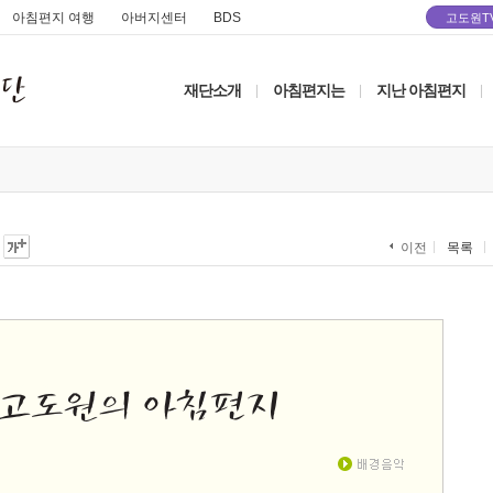
아침편지 여행
아버지센터
BDS
고도원T
재단소개
아침편지는
지난 아침편지
|
|
|
목록
이전