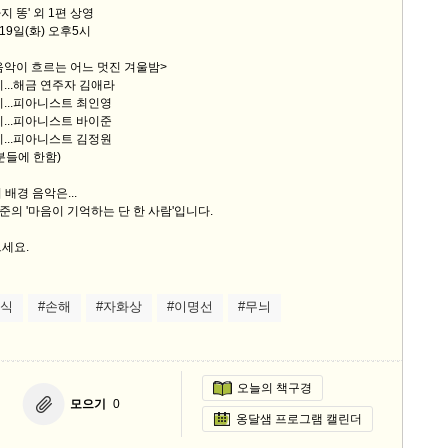
 똥' 외 1편 상영
 19일(화) 오후5시
 음악이 흐르는 어느 멋진 겨울밤>
시...해금 연주자 김애라
시...피아니스트 최인영
시...피아니스트 바이준
7시...피아니스트 김정원
분들에 한함)
배경 음악은...
의 '마음이 기억하는 단 한 사람'입니다.
세요.
의식
#손해
#자화상
#이명선
#무늬
오늘의 책구경
모으기
0
옹달샘 프로그램 캘린더