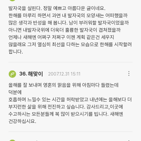
발자국을 살핀다. 정말 예쁘고 아름다운 글이네요.
한해를 마루리 하면서 과연 내 발자국의 모양새는 어떠했을까
많은 생각과 반성을 해 봅니다. 남이 부러워할 발자국이었을까
아니면 내발자국위에 더욱더 훌륭한 발자국이 겹쳐졌을까
언제나 새해엔 어쩌구 저쩌구 이젠 계획 같은건 세우지
않을래요 그저 열심히 최선을 다하는 모습으로 한해를 시작할려
합니다.
해맞이
36.
2007.12.31 15:11
올해를 잘 보내며 영혼의 맑음을 위해 아침마다 들렸는데
덕분에
호흡하며 느낄수 있는 시간을 허락받았고 내년에는 올해보다 더
부지런한 삶을 위해 전진하고 싶습니다. 감사드리고,이곳에
수고하시는 모든분들께 복 많이 받으시기를 빕니다. 새해엔
건강하십시요.