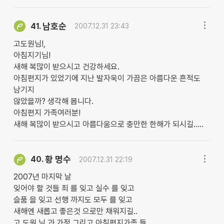
남호순
41.
2007.12.31 23:43
고도원님!,
아침지기님!
새해 복많이 받으시고 건강하세요.
아침편지가 있었기에 지난 발자욱이 가끔은 아름다운 흔적도
남기지
않았을까? 생각해 봅니다.
아침편지 가족여러분!
새해 복많이 받으시고 아름다움으로 충만한 한해가 되시길.....
황 명수
40.
2007.12.31 22:19
2007년 마지막 날
잊어야 할 것들 죄 를 잊고 실수 를 잊고
슬품 을 잊고 선행 까지도 모두 를 잊고
새해엔 새롭고 좋은것 으로만 채워지길..
고 도원 님 과 가정 그리고 아침편지가족 들