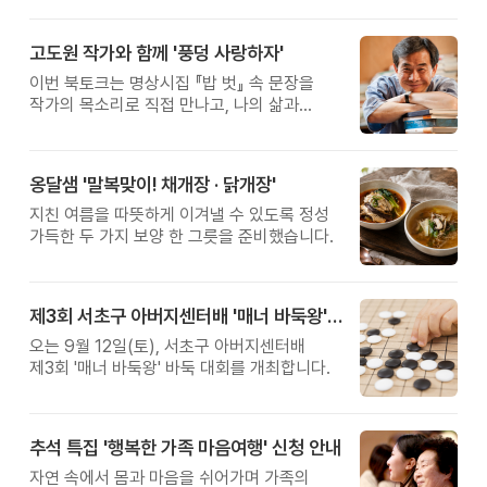
고도원 작가와 함께 '풍덩 사랑하자'
이번 북토크는 명상시집 『밥 벗』 속 문장을
작가의 목소리로 직접 만나고, 나의 삶과
관계를 잠시 돌아보는 시간입니다.
옹달샘 '말복맞이! 채개장 · 닭개장'
지친 여름을 따뜻하게 이겨낼 수 있도록 정성
가득한 두 가지 보양 한 그릇을 준비했습니다.
제3회 서초구 아버지센터배 '매너 바둑왕' 대회
오는 9월 12일(토), 서초구 아버지센터배
제3회 '매너 바둑왕' 바둑 대회를 개최합니다.
추석 특집 '행복한 가족 마음여행' 신청 안내
자연 속에서 몸과 마음을 쉬어가며 가족의