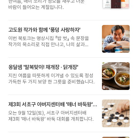
한여름, 매미 소리가 정오를 채우고 더운
바람이 들어오는 계절입니다.
고도원 작가와 함께 '풍덩 사랑하자'
이번 북토크는 명상시집 『밥 벗』 속 문장을
작가의 목소리로 직접 만나고, 나의 삶과
관계를 잠시 돌아보는 시간입니다.
옹달샘 '말복맞이! 채개장 · 닭개장'
지친 여름을 따뜻하게 이겨낼 수 있도록 정성
가득한 두 가지 보양 한 그릇을 준비했습니다.
제3회 서초구 아버지센터배 '매너 바둑왕' 대회
오는 9월 12일(토), 서초구 아버지센터배
제3회 '매너 바둑왕' 바둑 대회를 개최합니다.