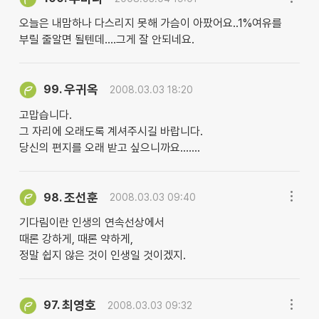
오늘은 내맘하나 다스리지 못해 가슴이 아팠어요..1%여유를
부릴 줄알면 될텐데....그게 잘 안되네요.
우귀옥
99.
2008.03.03 18:20
고맙습니다.
그 자리에 오래도록 계셔주시길 바랍니다.
당신의 편지를 오래 받고 싶으니까요.......
조선훈
98.
2008.03.03 09:40
기다림이란 인생의 연속선상에서
때론 강하게, 때론 약하게,
정말 쉽지 않은 것이 인생일 것이겠지.
최영호
97.
2008.03.03 09:32