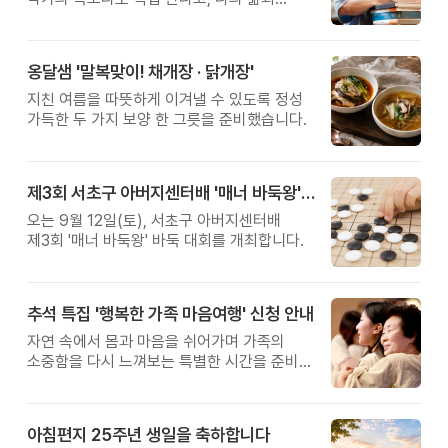
관계를 잠시 돌아보는 시간입니다.
옹달샘 '말복맞이! 채개장 · 닭개장'
지친 여름을 따뜻하게 이겨낼 수 있도록 정성
가득한 두 가지 보양 한 그릇을 준비했습니다.
제3회 서초구 아버지센터배 '매너 바둑왕' 대회
오는 9월 12일(토), 서초구 아버지센터배
제3회 '매너 바둑왕' 바둑 대회를 개최합니다.
추석 특집 '행복한 가족 마음여행' 신청 안내
자연 속에서 몸과 마음을 쉬어가며 가족의
소중함을 다시 느껴보는 특별한 시간을 준비해
보세요.
아침편지 25주년 생일을 축하합니다