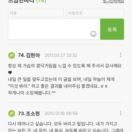
느낌한마디
(74)
로그인하세요
등록
김현아
74.
2011.03.27 23:32
항상 제 가슴의 콩닥거림을 느낄 수 있도록 해 주셔서 감사해요
♥
내일 큰 일을 앞두고있는데 이 글을 보며, 내일 하늘이 제게
"이것 봐라." 하고 좋은 결과를 내어주심 좋겠네요..ㅎㅎ
작게나마 소망해봅니다.^^
조소현
73.
2010.01.18 06:56
다시 태어나고 싶습니다. 모두 버리고 말입니다. 내가 가지고
있는 모든 것. 내 위치. 내 욕심..모두를 버리고 싶습니다..그래야