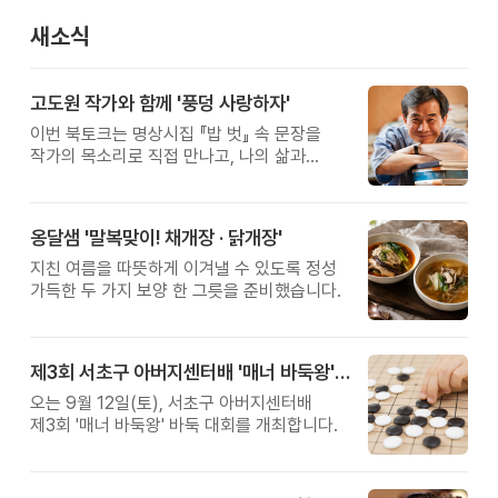
새소식
고도원 작가와 함께 '풍덩 사랑하자'
이번 북토크는 명상시집 『밥 벗』 속 문장을
작가의 목소리로 직접 만나고, 나의 삶과
관계를 잠시 돌아보는 시간입니다.
옹달샘 '말복맞이! 채개장 · 닭개장'
지친 여름을 따뜻하게 이겨낼 수 있도록 정성
가득한 두 가지 보양 한 그릇을 준비했습니다.
제3회 서초구 아버지센터배 '매너 바둑왕' 대회
오는 9월 12일(토), 서초구 아버지센터배
제3회 '매너 바둑왕' 바둑 대회를 개최합니다.