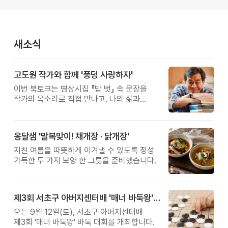
새소식
고도원 작가와 함께 '풍덩 사랑하자'
이번 북토크는 명상시집 『밥 벗』 속 문장을
작가의 목소리로 직접 만나고, 나의 삶과
관계를 잠시 돌아보는 시간입니다.
옹달샘 '말복맞이! 채개장 · 닭개장'
지친 여름을 따뜻하게 이겨낼 수 있도록 정성
가득한 두 가지 보양 한 그릇을 준비했습니다.
제3회 서초구 아버지센터배 '매너 바둑왕' 대회
오는 9월 12일(토), 서초구 아버지센터배
제3회 '매너 바둑왕' 바둑 대회를 개최합니다.