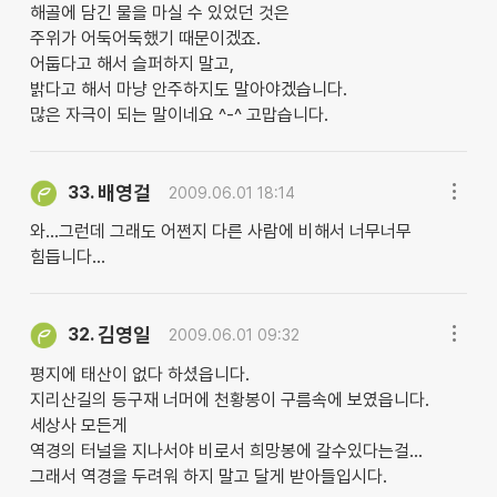
해골에 담긴 물을 마실 수 있었던 것은
주위가 어둑어둑했기 때문이겠죠.
어둡다고 해서 슬퍼하지 말고,
밝다고 해서 마냥 안주하지도 말아야겠습니다.
많은 자극이 되는 말이네요 ^-^ 고맙습니다.
배영걸
33.
2009.06.01 18:14
와...그런데 그래도 어쩐지 다른 사람에 비해서 너무너무
힘듭니다...
김영일
32.
2009.06.01 09:32
평지에 태산이 없다 하셨읍니다.
지리산길의 등구재 너머에 천황봉이 구름속에 보였읍니다.
세상사 모든게
역경의 터널을 지나서야 비로서 희망봉에 갈수있다는걸...
그래서 역경을 두려워 하지 말고 달게 받아들입시다.