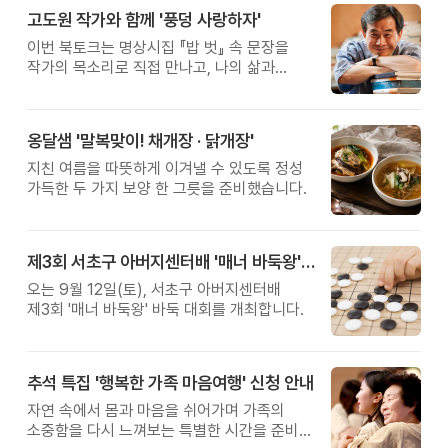
고도원 작가와 함께 '풍덩 사랑하자'
이번 북토크는 명상시집 『밥 벗』 속 문장을
작가의 목소리로 직접 만나고, 나의 삶과
관계를 잠시 돌아보는 시간입니다.
옹달샘 '말복맞이! 채개장 · 닭개장'
지친 여름을 따뜻하게 이겨낼 수 있도록 정성
가득한 두 가지 보양 한 그릇을 준비했습니다.
제3회 서초구 아버지센터배 '매너 바둑왕' 대회
오는 9월 12일(토), 서초구 아버지센터배
제3회 '매너 바둑왕' 바둑 대회를 개최합니다.
추석 특집 '행복한 가족 마음여행' 신청 안내
자연 속에서 몸과 마음을 쉬어가며 가족의
소중함을 다시 느껴보는 특별한 시간을 준비해