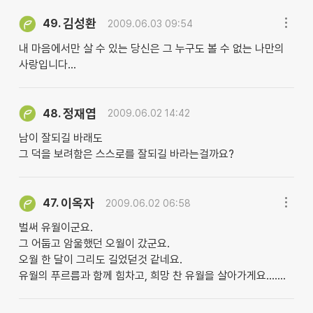
김성환
49.
2009.06.03 09:54
내 마음에서만 살 수 있는 당신은 그 누구도 볼 수 없는 나만의
사랑입니다...
정재엽
48.
2009.06.02 14:42
남이 잘되길 바래도
그 덕을 보려함은 스스로를 잘되길 바라는걸까요?
이옥자
47.
2009.06.02 06:58
벌써 유월이군요.
그 어둡고 암울했던 오월이 갔군요.
오월 한 달이 그리도 길었덛것 같네요.
유월의 푸르름과 함께 힘차고, 희망 찬 유월을 살아가게요.......