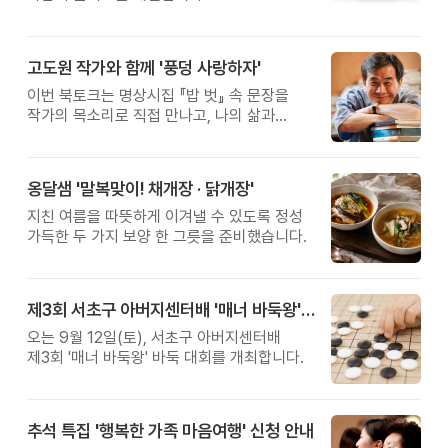
고도원 작가와 함께 '풍덩 사랑하자'
이번 북토크는 명상시집 『밥 벗』 속 문장을
작가의 목소리로 직접 만나고, 나의 삶과
관계를 잠시 돌아보는 시간입니다.
옹달샘 '말복맞이! 채개장 · 닭개장'
지친 여름을 따뜻하게 이겨낼 수 있도록 정성
가득한 두 가지 보양 한 그릇을 준비했습니다.
제3회 서초구 아버지센터배 '매너 바둑왕' 대회
오는 9월 12일(토), 서초구 아버지센터배
제3회 '매너 바둑왕' 바둑 대회를 개최합니다.
추석 특집 '행복한 가족 마음여행' 신청 안내