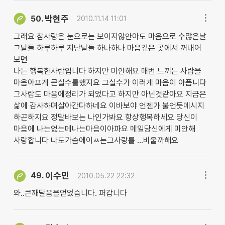
박현주
50.
2010.11.14 11:01
그래요 참사랑은 눈으로는 보이지않안아도 마음으로 수많은날
그날들 하루하루 지난날들 하나하나 마음깊은 곳에서 꺼내어
보면
나는 행복한사람입니다 하지만 미안해요 매번 느끼는 사람을
마음아프게 큰실수를했지요 그실수가 이러게 마음이 아픔니다
그사람도 마음에정리가 되었다고 하지만 아닌것같아요 지금은
삶에 감사하며살아간다하네요 이바보야 언젠가 불언듯메시지
하곤하지요 정말바보는 나인가봐요 항상행복하세요 당신이
마음에 나는없는데나는마음이아파요 메일당신에게 미안해
사랑합니다 나도가슴에이ㅆ는그사랑를 ...비울까해요
이수민
49.
2010.05.22 22:32
와..큰깨달음을얻었습니다. 퍼갑니다