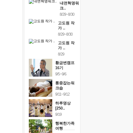
내면혁명워
크..
8/29~8/30
고도원 작
가 ..
8/29~8/30
고도원 작
가 ..
8/29
황금변캠프
16기
9/5~9/6
통증잡는워
크숍
9/11~9/12
하루명상
[250..
9/19
행복한가족
여행