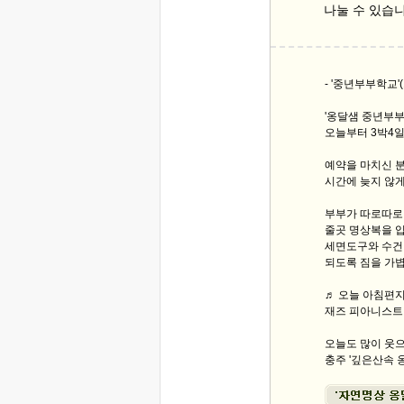
나눌 수 있습니
- '중년부부학교'(
'옹달샘 중년부부
오늘부터 3박4
예약을 마치신 
시간에 늦지 않
부부가 따로따로
줄곳 명상복을 입
세면도구와 수건,
되도록 짐을 가볍
♬ 오늘 아침편지 
재즈 피아니스트 송영
오늘도 많이 웃으
충주 '깊은산속 옹