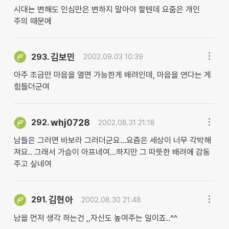
시대는 변해도 인심만은 변하지 말아야 할텐데 요줌은 개인
주의 때문에
김보민
293.
2002.09.03 10:39
아주 조금만 마음을 열면 가능한게 배려인데, 마음을 연다는 게
힘들더군여
whj0728
292.
2002.08.31 21:18
남들은 그러면 바보라 그러더군요...요즘은 세상이 너무 각박해
져요.. 그래서 가슴이 아프네여...하지만 그 따뜻한 배려에 감동
주고 싶네여
김현아
291.
2002.08.30 21:48
남을 먼저 생각 하는건 ,,자신도 높여주는 일이죠..^^