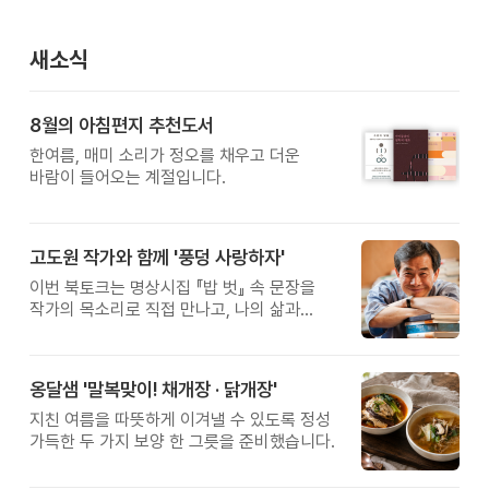
새소식
8월의 아침편지 추천도서
한여름, 매미 소리가 정오를 채우고 더운
바람이 들어오는 계절입니다.
고도원 작가와 함께 '풍덩 사랑하자'
이번 북토크는 명상시집 『밥 벗』 속 문장을
작가의 목소리로 직접 만나고, 나의 삶과
관계를 잠시 돌아보는 시간입니다.
옹달샘 '말복맞이! 채개장 · 닭개장'
지친 여름을 따뜻하게 이겨낼 수 있도록 정성
가득한 두 가지 보양 한 그릇을 준비했습니다.