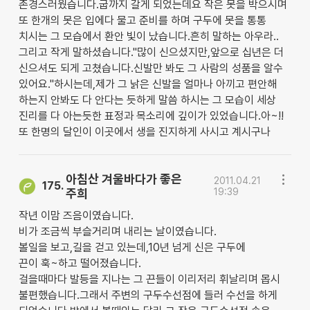
존경스러웠습니다.굽까지 갈게 되었는데요 작은 못을 박으시며
또 한개의 못은 입에다 물고 준비를 하며 구두에 못을 통통
치시는 그 모습에서 환안 빛이 났습니다.흔히 말하는 아우라..
그리고 작게 말하셨습니다."많이 신으셨지만,앞으로 십년은 더
신으셔도 되게 고쳤습니다.신발만 봐도 그 사람의 성품을 알수
있어요."하시는데,제가 그 낡은 신발을 얼마나 아끼고 편안해
하는지 안봐도 다 안다는 듯하게 말씀 하시는 그 모습이 세상
진리를 다 아는듯한 표정과 목소리에 깊이가 있었습니다.아~!!
또 한명의 달인이 이곳에서 생을 진지하게 사시고 계시구나
아침산 겨울바다가 좋은
2011.04.21
175.
주희
19:39
작년 이맘 즈음이였습니다.
비가 조금씩 부슬거리며 내리는 날이였습니다.
볼일을 보고,길을 걷고 있는데,10년 넘게 신은 구두에
끈이 훅~하고 떨어졌습니다.
걸을때마다 발등을 지나는 그 끈들이 이리저리 휘날리며 몹시
불편했습니다.그래서 주변의 구두수선점에 들러 수선을 하게