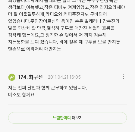
되었습니다.밖에서 볼때와는 달리 그 작은 구두수선점 속은
생각보다,아늑했고,작은 티비도 켜져있었고,작은 라지오라해야
더 잘 어울릴듯하게,라디오와 커피주전자도 구비되어
있었습니다.주인장어르신의 옹이진 손은 발레리나 강수진의
발을 연상케 할 만큼,열심히 구두를 매만진 세월의 흐름을
짐작케 했는데요,그 정직한 손 앞에서 저 까지 겸손해
지는듯함을 느껴 졌습니다. 비에 젖은 제 구두를 보물 만지듯
맨손으로 이리저리 매만지는
최구선
174.
2011.04.21 16:05
저는 진짜 달인과 함께 근무하고 있답니다.
미소도 함께요
느낌한마디
더보기