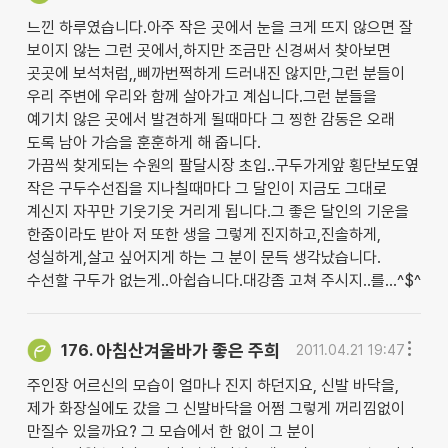
느낀 하루였습니다.아주 작은 곳에서 눈을 크게 뜨지 않으면 잘
보이지 않는 그런 곳에서,하지만 조금만 신경써서 찾아보면
곳곳에 보석처럼,,삐까번쩍하게 드러내진 않지만,그런 분들이
우리 주변에 우리와 함께 살아가고 계십니다.그런 분들을
예기치 않은 곳에서 발견하게 될때마다 그 찡한 감동은 오래
도록 남아 가슴을 훈훈하게 해 줍니다.
가끔씩 찾게되는 수원의 팔달시장 초입..구두가게앞 횡단보도옆
작은 구두수선집을 지나칠때마다 그 달인이 지금도 그대로
계신지 자꾸만 기웃기웃 거리게 됩니다.그 좋은 달인의 기운을
한줌이라도 받아 저 또한 생을 그렇게 진지하고,진솔하게,
성실하게,살고 싶어지게 하는 그 분이 문득 생각났습니다.
수선할 구두가 없는게..아쉽습니다.대강좀 고쳐 주시지..를...^$^
아침산겨울바가 좋은 주희
176.
2011.04.21 19:47
주인장 어르신의 모습이 얼마나 진지 하던지요, 신발 바닥을,
제가 화장실에도 갔을 그 신발바닥을 어쩜 그렇게 꺼리낌없이
만질수 있을까요? 그 모습에서 한 없이 그 분이