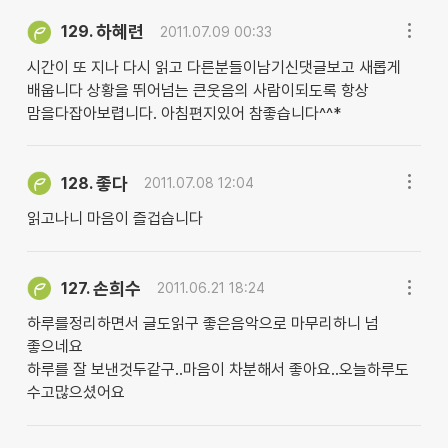
하혜련
129.
2011.07.09 00:33
시간이 또 지나 다시 읽고 다른분들이남기신댓글보고 새롭게
배웁니다 상황을 뛰어넘는 큰웃음의 사람이되도록 항상
맘을다잡아보렵니다. 아침편지있어 참좋습니다^^*
좋다
128.
2011.07.08 12:04
읽고나니 마음이 즐겁습니다
손희수
127.
2011.06.21 18:24
하루를정리하면서 글도읽구 좋은음악으로 마무리하니 넘
좋으네요
하루를 잘 보낸것두같구..마음이 차분해서 좋아요..오늘하루도
수고많으셨어요