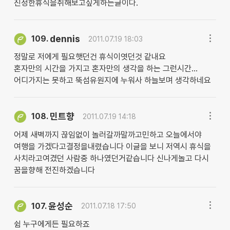
진정한휴식을취해보고싶게하는글이다.
dennis
109.
2011.07.19 18:03
정말로 저에게 필요햇던건 휴식이엿던것 같내요
혼자만의 시간을 가지고 혼자만의 생각을 하는 그런시간...
어디가지는 못하고 뚝섬유원지에 누워사 하늘보며 생각하네요
민트향
108.
2011.07.19 14:18
어제 새벽까지 끊임없이 놀러갈까말까고민하고 오늘에서야
여행을 가겠다고결정을내렸습니다 이글을 보니 저역시 휴식을
사치라고여겼던 사람중 하나였던거같습니다 신나게놀고 다시
꿈을향해 전진하겠습니다
윤성순
107.
2011.07.18 17:50
쉼 누구에게든 필요하죠