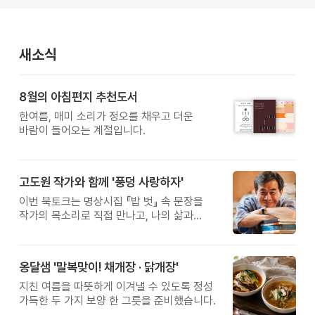
새소식
8월의 아침편지 추천도서
한여름, 매미 소리가 정오를 채우고 더운
바람이 들어오는 계절입니다.
고도원 작가와 함께 '풍덩 사랑하자'
이번 북토크는 명상시집 『밥 벗』 속 문장을
작가의 목소리로 직접 만나고, 나의 삶과
관계를 잠시 돌아보는 시간입니다.
옹달샘 '말복맞이! 채개장 · 닭개장'
지친 여름을 따뜻하게 이겨낼 수 있도록 정성
가득한 두 가지 보양 한 그릇을 준비했습니다.