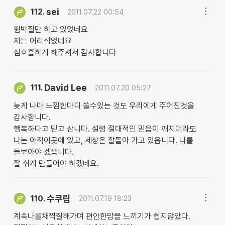
sei
112.
2011.07.22 00:54
뜀박질만 하고 있었네요
저는 어리석었네요
심호흡하게 해주셔서 감사합니다
David Lee
111.
2011.07.20 05:27
늦게 나마 느낌한마디 쓸수있는 것도 우리에게 주어진것을
감사함니다.
행복하다고 믿고 삼니다. 설령 절대적인 믿음이 깨지더라도
나는 아직이곳에 있고, 세상은 잘돌아 가고 있읍니다. 나를
돌보아야 겠읍니다.
잘 쉬게 만들어야 하겠네요.
수쿠림
110.
2011.07.19 18:23
계속나를채찍질해가며 편안한맘을 느끼기가 쉽지않았다.