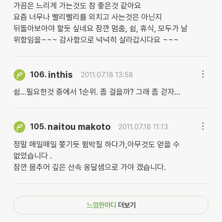
가끔은 느리게 가는것도 참 좋은것 같아요
요즘 너무나 빨리빨리를 외치고 사는것은 아닌지
뒤돌아보아야 할듯 싶네요 잠깐 멈춤, 쉼, 휴식, 모두가 날
위함임을~~~ 감사함으로 넉넉히 살라갑시다요 ~~~
inthis
106.
2011.07.18 13:58
쉼...필요한것 중에서 1순위. 좀 걸을까? 그래 좀 걷자...
naitou makoto
105.
2011.07.18 11:13
정말 매일매일 쫓기듯 뜀박질 하다가,아무것도 얻을 수
없었습니다 .
잠깐 몸추어 깊은 산속 옹달샘으로 가야 겠습니다.
느낌한마디
더보기