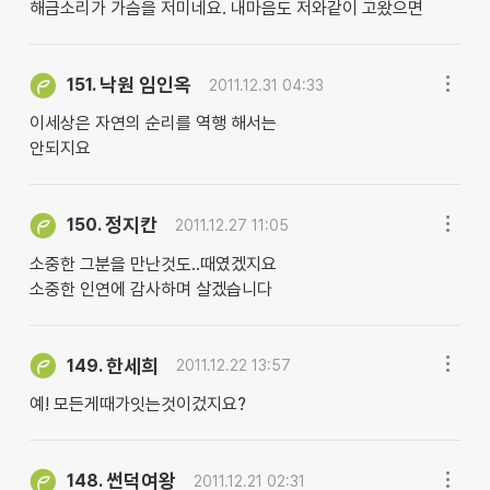
해금소리가 가슴을 저미네요. 내마음도 저와같이 고왔으면
낙원 임인옥
151.
2011.12.31 04:33
이세상은 자연의 순리를 역행 해서는
안되지요
정지칸
150.
2011.12.27 11:05
소중한 그분을 만난것도..때였겠지요
소중한 인연에 감사하며 살겠습니다
한세희
149.
2011.12.22 13:57
예! 모든게때가잇는것이겄지요?
썬덕여왕
148.
2011.12.21 02:31