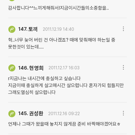
감사합니다^^느끼게해줘서!지금이시간들의소중함을..
토끼
147.
2011.12.19 14:40
헉..너무 늦어 버린 건 아나겠죠? 때에 맞춰해야 하는일 중
못한것이 있는데....
현영희
146.
2011.12.17 16:03
r지금나는 내시간에 충실하고 싶습니다
지금이때 충실하게 살고매시간 살으렵니다 혼자가되 힘들지만
그래도열심히 살으렵니다
권성환
145.
2011.12.16 09:22
언제나 그때가 왔을때 놓치지 않게끔 준비 바짝해야겠어요ㅎ