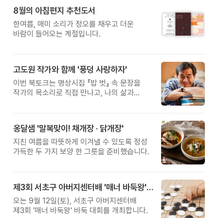
8월의 아침편지 추천도서
한여름, 매미 소리가 정오를 채우고 더운
바람이 들어오는 계절입니다.
고도원 작가와 함께 '풍덩 사랑하자'
이번 북토크는 명상시집 『밥 벗』 속 문장을
작가의 목소리로 직접 만나고, 나의 삶과
관계를 잠시 돌아보는 시간입니다.
옹달샘 '말복맞이! 채개장 · 닭개장'
지친 여름을 따뜻하게 이겨낼 수 있도록 정성
가득한 두 가지 보양 한 그릇을 준비했습니다.
제3회 서초구 아버지센터배 '매너 바둑왕' 대회
오는 9월 12일(토), 서초구 아버지센터배
제3회 '매너 바둑왕' 바둑 대회를 개최합니다.