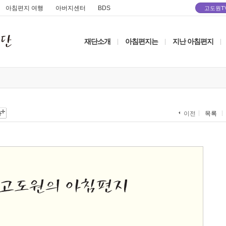
아침편지 여행
아버지센터
BDS
고도원T
재단소개
아침편지는
지난 아침편지
|
|
|
목록
이전