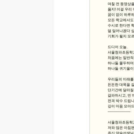
며칠 전 동영상을 
옳지! 이걸 우리
꿈이 없이 하루
모든 학교에서도
수시로 한다면 
덜 일어나겠다 싶
기회가 될지 모
드디어 오늘.
서울청파초등학교
처음에는 일반적
하나둘 몰두하며
하나둘 귀기울이
우리들의 미래를
든든한 대목을 길
단기간에 달라질
갈파하시고, 먼 
전격 박수 드립
깊이 마음 모아드
-------------------
서울청파초등학교
저와 많은 아침편
주신 양숙선생님