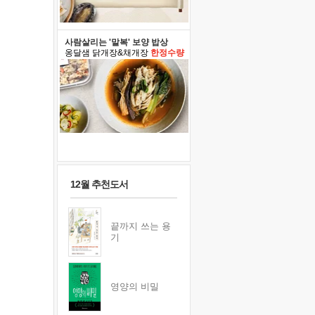
사람살리는 '말복' 보양 밥상
옹달샘 닭개장&채개장
한정수량
12월 추천도서
끝까지 쓰는 용
기
영양의 비밀