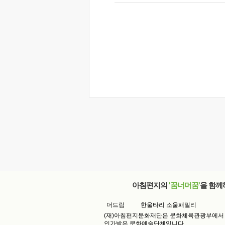
아침편지의
'꿈너머꿈'
을 함께
더드림
한울타리 소울패밀리
(재)아침편지문화재단은 문화체육관광부에서
인가받은 문화예술단체입니다.