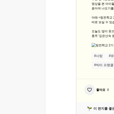
영상을 본 아이들
쏟아져 나오기를
아래 <링컨학교 
바로 보실 수 있
오늘도 많이 웃으
충주 '깊은산속 옹
#사랑
#
#빅터 프랭클
좋아요
0
이 편지를 좋