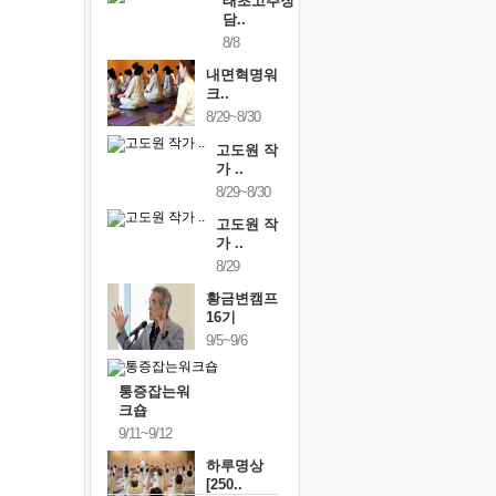
태초고추장
담..
8/8
내면혁명워
크..
8/29~8/30
고도원 작
가 ..
8/29~8/30
고도원 작
가 ..
8/29
황금변캠프
16기
9/5~9/6
통증잡는워
크숍
9/11~9/12
하루명상
[250..