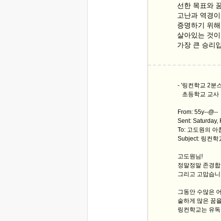
선한 목표와 
고난과 역경이
증명하기 위해
살아있는 것이
가장 큰 승리
- '링컨학교 2분
초등학교 교사
From: 55y--@--
Sent: Saturday,
To: 고도원의 
Subject: 링컨
고도원님!
정말정말 존경합
그리고 고맙습니
그동안 수많은 
숱하게 많은 꿈
링컨학교는 유독 