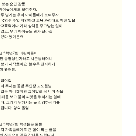
보는 순간 감동...
 아이들에게도 보여주자.
하루 넘기는 우리 아이들에게 보여주자.
 국영수 수업 지양하고 교육 과정대로 이런 일을
학교폭력이나 기타 상처를 주고받는 일이
었고, 우리 아이들도 뭔가 달라질
르겠다 했거든요.
 5학년7반 어린이들이
인 동영상인가하고 시큰둥하더니
 보기 시작했어요. 볼수록 진지하게
며 봤어요.
 짊어질
러 주시는 꿈밭 주인장 고도원님.
 일은 아니겠지만 그야말로 꿈 너머 꿈을
미래를 보고 꿈의 씨앗을 뿌리시는 일에
니다. 그러기 위해서는 늘 건강하시기를
립니다. 양숙 올림
 5학년7반 학생들은 물론
지 가족들에게도 큰 힘이 되는 글을
께 진심으로 깊은 감사를 드립니다.