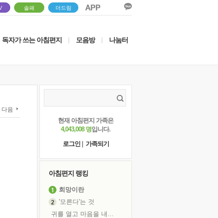
V
솔패
더드림
독자가 쓰는 아침편지
모음방
나눔터
|
|
다음
현재 아침편지 가족은
4,043,008 명
입니다.
로그인
|
가족되기
아침편지 랭킹
희망이란
'모른다'는 것
귀를 열고 마음을 내어주고