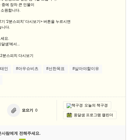
 중에 장차 큰 인물이
 소원합니다.
2기 '2분스피치' 다시보기> 버튼을 누르시면
습니다.
세요.
달샘'에서...
유태인
#아우슈비츠
#선한목표
#살아야할이유
오늘의 책구경
모으기
0
옹달샘 프로그램 캘린더
은사람에게 전해주세요.