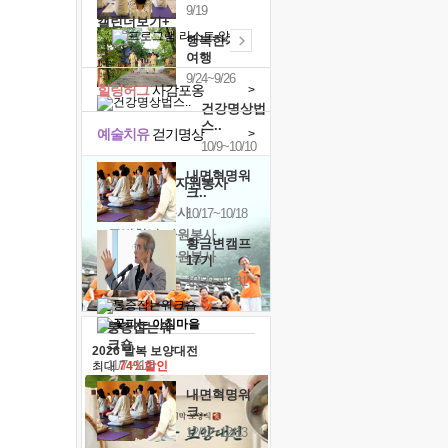
9/19
캘린더보기+
행복한가족
여행
9/24~9/26
힐링허그
사감포옹
>
건강명상법
스..
예술치유
걷기명상
>
10/9~10/10
내면혁명워
'옹달샘의 꽃'
자원봉사
크..
· 청년 자원봉사
10/17~10/18
· 금빛청년 자원봉사
황금변캠프
· 음식연구 자원봉사
17기
10/30~10/31
통증잡는워
크숍
2026 말복 보양대전
11/7~11/8
최대
74%할인
내면혁명워
크..
12/12~12/13