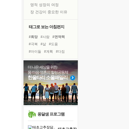
영적 성장의 여정
장 건강이 중요한 이유
신의 음성을 듣는다
흙이 된 몸으로 출근하는 여자
태그로 보는 아침편지
극과 극의 양 끝단
#희망
#사람
#면역력
내가 '나다움'을 찾는 길
#극복
#삶
#도움
피해 갈 수 없는 사건들
#아이들
#계획
#다짐
처음 손을 잡았던 날
#경험
#독서
#리더
꿈이 실제가 되는 것
#링컨학교
#선택
더 나은 세상을 위한
'말 타는 법'을 먼저
몸·마음·영혼의 힐링공동체
#바이러스
#위기
졸업식 사진을 보며
한울타리 소울패밀리
#독서캠프
#힐링
#명상
아픈 아버지를 위한 공간 설계
#비전캠프
#나눔
#친구
극심한 변비, 어깨결림, 수면 장애
#유튜브
#건강
보고 싶은 어머니
유년 시절의 부산 영도 바다
못된 꼰대들
옹달샘 프로그램
거울 속의 나