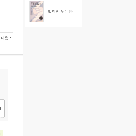
철학의 뒷계단
다음
)