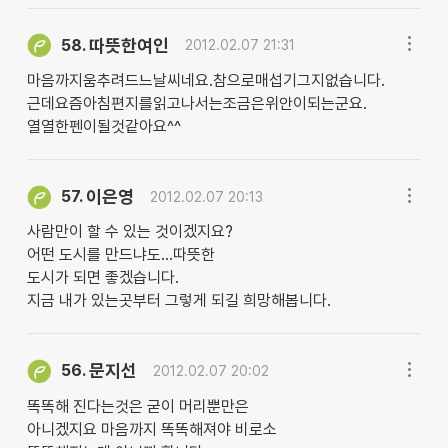
따뜻한여인
58.
2012.02.07 21:31
마음까지움추려드느날씨네요.참으로매섭기그지없습니다.
근데요즘아침편지를읽고나서는조금은위안이되는군요.
열열한펜이될것같아요^^
이은영
57.
2012.02.07 20:13
사람만이 할 수 있는 것이겠지요?
어떤 도시를 만드냐도...따뜻한
도시가 되면 좋겠습니다.
지금 내가 있는곳부터 그렇게 되길 희망해봅니다.
문지선
56.
2012.02.07 20:02
똑똑해 진다는것은 굳이 머리뿐만은
아니겠지요 마음까지 똑똑해져야 비로소