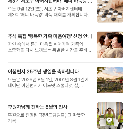
제3회 서초구 아버지센터배 '매너 바둑왕' 대회
오는 9월 12일(토), 서초구 아버지센터배
제3회 '매너 바둑왕' 바둑 대회를 개최합니다.
추석 특집 '행복한 가족 마음여행' 신청 안내
자연 속에서 몸과 마음을 쉬어가며 가족의
소중함을 다시 느껴보는 특별한 시간을 준비해
보세요.
아침편지 25주년 생일을 축하합니다
오늘은 2026년 8월 1일, 2001년 8월 1일에
태어난 아침편지가 어느덧 스물다섯 살,
늠름한 청년이 되었습니다.
후원자님께 전하는 8월의 인사
후원으로 진행된 ‘청년드림캠프’, 그 따뜻한
기록