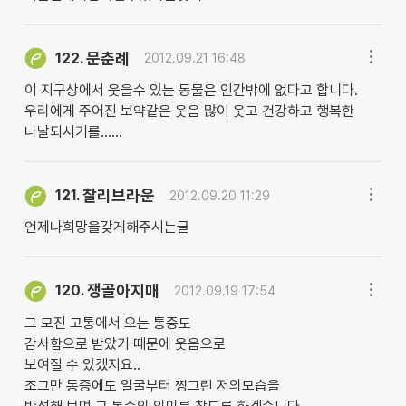
문춘례
122.
2012.09.21 16:48
이 지구상에서 웃을수 있는 동물은 인간밖에 없다고 합니다.
우리에게 주어진 보약같은 웃음 많이 웃고 건강하고 행복한
나날되시기를......
찰리브라운
121.
2012.09.20 11:29
언제나희망을갖게해주시는글
쟁골아지매
120.
2012.09.19 17:54
그 모진 고통에서 오는 통증도
감사함으로 받았기 때문에 웃음으로
보여질 수 있겠지요..
조그만 통증에도 얼굴부터 찡그린 저의모습을