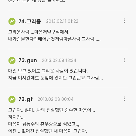
천천히 닫힌 내 맘을 열어줘요.
그리웅
74.
2013.02.11 01:22
그리운사람....마음저밑구석에서.
내가슴을한자락베어낸것처럼아픈사람.그사람.....
gun
73.
2013.02.08 13:34
매일 보고 있어도 그리운 사람이 있습니다.
지금 이시간에도 눈앞에 있지만 그립군요 그사람...
gf
72.
2013.02.08 00:04
그립다...많이...나의 진실했던 순수한 마음이...
하지만...
마음이 뒷통수의 휴우증으로 식었고,,,
이젠 ...없어진 진실했던 내 마음이 그립다.