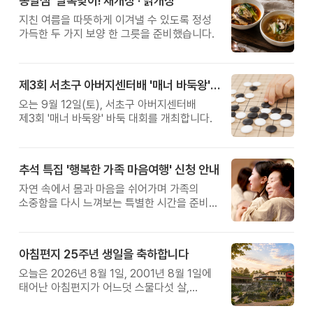
옹달샘 '말복맞이! 채개장 · 닭개장'
지친 여름을 따뜻하게 이겨낼 수 있도록 정성
가득한 두 가지 보양 한 그릇을 준비했습니다.
제3회 서초구 아버지센터배 '매너 바둑왕' 대회
오는 9월 12일(토), 서초구 아버지센터배
제3회 '매너 바둑왕' 바둑 대회를 개최합니다.
추석 특집 '행복한 가족 마음여행' 신청 안내
자연 속에서 몸과 마음을 쉬어가며 가족의
소중함을 다시 느껴보는 특별한 시간을 준비해
보세요.
아침편지 25주년 생일을 축하합니다
오늘은 2026년 8월 1일, 2001년 8월 1일에
태어난 아침편지가 어느덧 스물다섯 살,
늠름한 청년이 되었습니다.