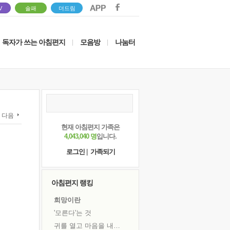
V
솔패
더드림
독자가 쓰는 아침편지
모음방
나눔터
|
|
다음
현재 아침편지 가족은
4,043,040 명
입니다.
로그인
|
가족되기
아침편지 랭킹
희망이란
'모른다'는 것
귀를 열고 마음을 내어주고