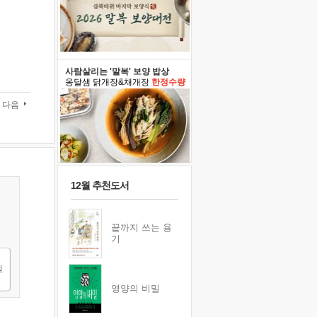
사람살리는 '말복' 보양 밥상
옹달샘 닭개장&채개장
한정수량
다음
12월 추천도서
끝까지 쓰는 용
기
영양의 비밀