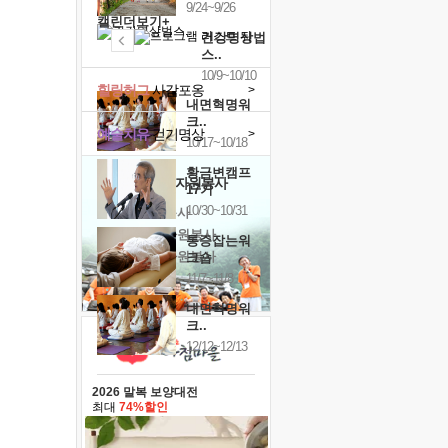
9/24~9/26
캘린더보기+
건강명상법
스..
10/9~10/10
힐링허그
사감포옹
>
내면혁명워
크..
예술치유
걷기명상
>
10/17~10/18
황금변캠프
'옹달샘의 꽃'
자원봉사
17기
10/30~10/31
· 청년 자원봉사
· 금빛청년 자원봉사
통증잡는워
· 음식연구 자원봉사
크숍
11/7~11/8
내면혁명워
크..
12/12~12/13
2026 말복 보양대전
최대
74%할인