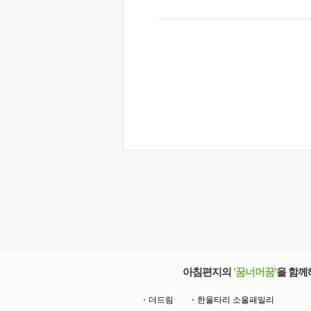
아침편지의
'꿈너머꿈'
을 함께
더드림
한울타리 소울패밀리