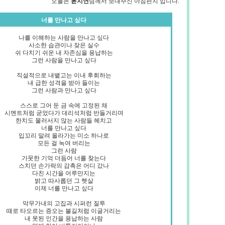
오늘은
님께서 보내주신 아침편지 입니다.
윤지연
너를 만나고 싶다
나를 이해하는 사람을 만나고 싶다
사소한 습관이나 잦은 실수
쉬 다치기 쉬운 내 자존심을 용납하는
그런 사람을 만나고 싶다
직설적으로 내뱉고는 이내 후회하는
내 급한 성격을 받아 들이는
그런 사람과 만나고 싶다
스스로 그어 둔 금 속에 고정된 채
시멘트처럼 굳었다가 대리석처럼 반들거리며
한치도 물러서지 않는 사람들 헤치고
너를 만나고 싶다
입꼬리 말려 올라가는 미소 하나로
모든 걸 녹여 버리는
그런 사람
가뭇한 기억 더듬어 너를 찾는다
스치던 손가락의 감촉은 어디 갔나
다친 시간을 어루만지는
밝고 따사롭던 그 햇살
이제 너를 만나고 싶다
막무가내의 고집과 시퍼런 질투
때로 타오르는 증오는 불길처럼 이글거리는
내 못된 인간을 용납하는 사람