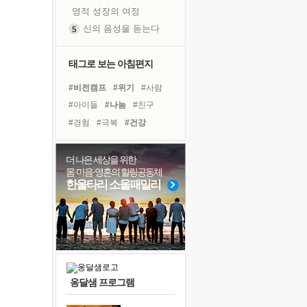
영적 성장의 여정
신의 음성을 듣는다
흙이 된 몸으로 출근하는 여자
극과 극의 양 끝단
태그로 보는 아침편지
내가 '나다움'을 찾는 길
#비전캠프
#위기
#사람
피해 갈 수 없는 사건들
#아이들
#나눔
#친구
처음 손을 잡았던 날
#경험
#극복
#건강
꿈이 실제가 되는 것
#독서캠프
#리더
#독서
'말 타는 법'을 먼저
#다짐
#바이러스
#희망
더 나은 세상을 위한
졸업식 사진을 보며
몸·마음·영혼의 힐링공동체
#힐링
#도움
#계획
#삶
극심한 변비, 어깨결림, 수면 장애
한울타리 소울패밀리
#유튜브
#선택
#면역력
아픈 아버지를 위한 공간 설계
#명상
#링컨학교
슬럼프
보고 싶은 어머니
유년 시절의 부산 영도 바다
못된 꼰대들
옹달샘 프로그램
너무 황홀한 꽃들이여!