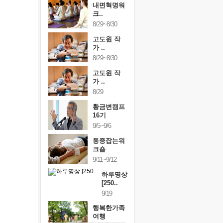
내면혁명워
크..
8/29~8/30
고도원 작
가 ..
8/29~8/30
고도원 작
가 ..
8/29
황금변캠프
16기
9/5~9/6
통증잡는워
크숍
9/11~9/12
하루명상
[250..
9/19
행복한가족
여행