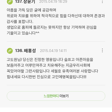
장윤기
137.
2015.04.19 18:29
아픔을 가득 담은 글에 공감하며
위로와 치유를 위하여 적극적으로 힘을 다하신데 대하여 존경과
감사를 표합니다.
생업으로 홈피에 들르지는 못하지만 항상 기억하며 관심을
기울이고 있습니다^^
배홍성
136.
2015.04.19 14:11
고도원님! 당신은 진정한 영웅입니다 슬프고 아픈마음을
보듬어주고 어루만져주고 치유해주는 지금우리사회에
꼭있어야할 그런사람입니다 세월호 유족여러분 사랑합니다
힘내세요 다시한번 진심으로 고인에명복을빕니다!!!
느낌한마디
더보기