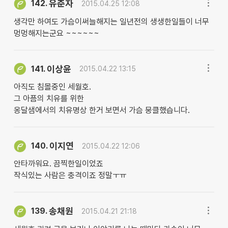
유춘자
142.
2015.04.25 12:08
생각만 하여도 가슴이써늘해지는 일년전의 생생한일들이 너무
멍멍해지는군요 ~~~~~~
이상윤
141.
2015.04.22 13:15
아직도 침몰중인 세월호.
그 아픔의 치유를 위한
옹달샘에서의 치유명상 한거 보면서 가슴 뭉클했습니다.
이지연
140.
2015.04.22 12:06
안타까워요. 끔찍한일이었죠
작식있는 사람은 충격이죠 정말ㅜㅠ
송채원
139.
2015.04.21 21:18