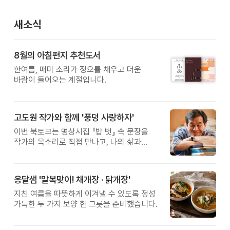
새소식
8월의 아침편지 추천도서
한여름, 매미 소리가 정오를 채우고 더운
바람이 들어오는 계절입니다.
고도원 작가와 함께 '풍덩 사랑하자'
이번 북토크는 명상시집 『밥 벗』 속 문장을
작가의 목소리로 직접 만나고, 나의 삶과
관계를 잠시 돌아보는 시간입니다.
옹달샘 '말복맞이! 채개장 · 닭개장'
지친 여름을 따뜻하게 이겨낼 수 있도록 정성
가득한 두 가지 보양 한 그릇을 준비했습니다.