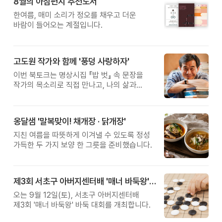
8월의 아침편지 추천도서
한여름, 매미 소리가 정오를 채우고 더운
바람이 들어오는 계절입니다.
고도원 작가와 함께 '풍덩 사랑하자'
이번 북토크는 명상시집 『밥 벗』 속 문장을
작가의 목소리로 직접 만나고, 나의 삶과
관계를 잠시 돌아보는 시간입니다.
옹달샘 '말복맞이! 채개장 · 닭개장'
지친 여름을 따뜻하게 이겨낼 수 있도록 정성
가득한 두 가지 보양 한 그릇을 준비했습니다.
제3회 서초구 아버지센터배 '매너 바둑왕' 대회
오는 9월 12일(토), 서초구 아버지센터배
제3회 '매너 바둑왕' 바둑 대회를 개최합니다.