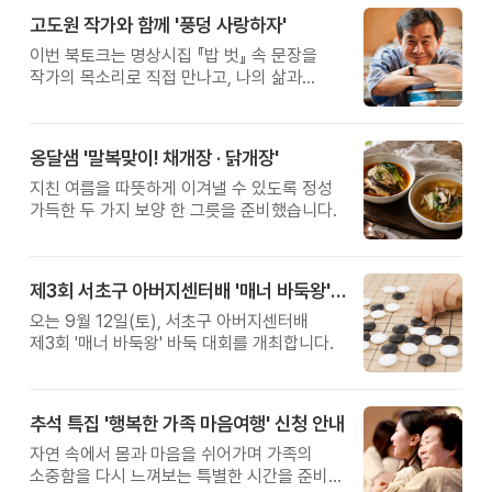
고도원 작가와 함께 '풍덩 사랑하자'
이번 북토크는 명상시집 『밥 벗』 속 문장을
작가의 목소리로 직접 만나고, 나의 삶과
관계를 잠시 돌아보는 시간입니다.
옹달샘 '말복맞이! 채개장 · 닭개장'
지친 여름을 따뜻하게 이겨낼 수 있도록 정성
가득한 두 가지 보양 한 그릇을 준비했습니다.
제3회 서초구 아버지센터배 '매너 바둑왕' 대회
오는 9월 12일(토), 서초구 아버지센터배
제3회 '매너 바둑왕' 바둑 대회를 개최합니다.
추석 특집 '행복한 가족 마음여행' 신청 안내
자연 속에서 몸과 마음을 쉬어가며 가족의
소중함을 다시 느껴보는 특별한 시간을 준비해