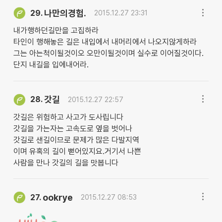
나만의경험.
29.
2015.12.27 23:31
내가행하던길만을 고집하라
타인이 행해놓은 길은 내입에서 내머리에서 나오지않게하라
그는 아는척이될것이오 오만이될것이며 실수로 이어질것이다.
단지 내길을 입에내어라.
갓길
28.
2015.12.27 22:57
갓길은 위험하고 사고가 도사립니다
갓길을 가는자는 고속도로 옆을 벗어나
갓길로 샌길이므로 문제가 많은 다발지역
이며 유혹의 길이 뻗어있지요.거기서 나쁜
사람을 만나 갓길의 길을 맛봅니다
ookrye
27.
2015.12.27 08:53