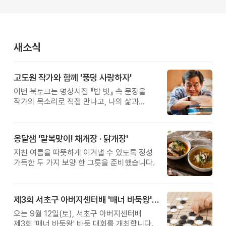
새소식
고도원 작가와 함께 '풍덩 사랑하자'
이번 북토크는 명상시집 『밥 벗』 속 문장을
작가의 목소리로 직접 만나고, 나의 삶과
관계를 잠시 돌아보는 시간입니다.
옹달샘 '말복맞이! 채개장 · 닭개장'
지친 여름을 따뜻하게 이겨낼 수 있도록 정성
가득한 두 가지 보양 한 그릇을 준비했습니다.
제3회 서초구 아버지센터배 '매너 바둑왕' 대회
오는 9월 12일(토), 서초구 아버지센터배
제3회 '매너 바둑왕' 바둑 대회를 개최합니다.