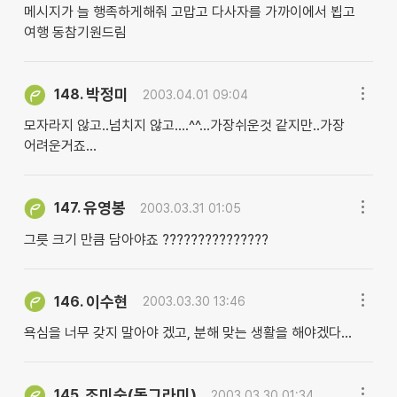
메시지가 늘 행족하게해줘 고맙고 다사자를 가까이에서 뵙고
여행 동참기원드림
박정미
148.
2003.04.01 09:04
모자라지 않고..넘치지 않고....^^...가장쉬운것 같지만..가장
어려운거죠...
유영봉
147.
2003.03.31 01:05
그릇 크기 만큼 담아야죠 ???????????????
이수현
146.
2003.03.30 13:46
욕심을 너무 갖지 말아야 겠고, 분해 맞는 생활을 해야겠다...
조미숙(동그라미)
145.
2003.03.30 01:34