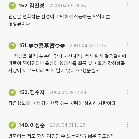
김진성
152.
2003.04.06 16:25
인간은 변화하는 환경에 기막히게 적응하는 약삭빠른
영장류이다.
151.
♥♡梁基實♡♥
2003.04.03 10:35
네 자신을 알라! 분수에 맞게 처신하라!! 뱁새 황새 걸음걸이에
가랭이 찢어진다!!! 욕심이 잉태한즉 죄를 낳고 죄가 장성한즉
사망에 이르느니라!!!! 이 말이 맞나???행운을~
김수지
150.
2003.04.02 17:44
작은행복에 크게 감사할줄 하는 사람이 현명한 사람이다
이정순
149.
2003.04.01 13:26
방학에는 저도 함꼐 여행할 수 있는지요? 짧은 고도원의