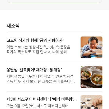
새소식
고도원 작가와 함께 '풍덩 사랑하자'
이번 북토크는 명상시집 『밥 벗』 속 문장을
작가의 목소리로 직접 만나고, 나의 삶과
관계를 잠시 돌아보는 시간입니다.
옹달샘 '말복맞이! 채개장 · 닭개장'
지친 여름을 따뜻하게 이겨낼 수 있도록 정성
가득한 두 가지 보양 한 그릇을 준비했습니다.
제3회 서초구 아버지센터배 '매너 바둑왕' 대회
오는 9월 12일(토), 서초구 아버지센터배