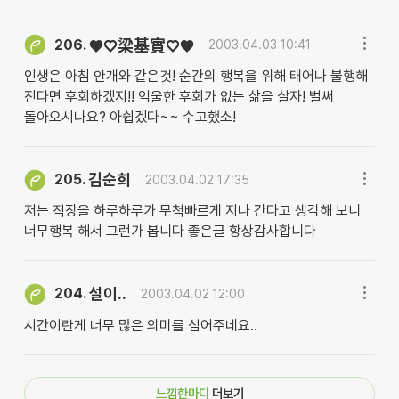
206.
♥♡梁基實♡♥
2003.04.03 10:41
인생은 아침 안개와 같은것! 순간의 행복을 위해 태어나 불행해
진다면 후회하겠지!! 억울한 후회가 없는 삶을 살자! 벌써
돌아오시나요? 아쉽겠다~~ 수고했소!
김순희
205.
2003.04.02 17:35
저는 직장을 하루하루가 무척빠르게 지나 간다고 생각해 보니
너무행복 해서 그런가 봅니다 좋은글 항상감사합니다
설이..
204.
2003.04.02 12:00
시간이란게 너무 많은 의미를 심어주네요..
느낌한마디
더보기