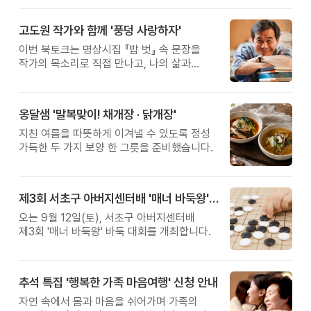
고도원 작가와 함께 '풍덩 사랑하자'
이번 북토크는 명상시집 『밥 벗』 속 문장을
작가의 목소리로 직접 만나고, 나의 삶과
관계를 잠시 돌아보는 시간입니다.
옹달샘 '말복맞이! 채개장 · 닭개장'
지친 여름을 따뜻하게 이겨낼 수 있도록 정성
가득한 두 가지 보양 한 그릇을 준비했습니다.
제3회 서초구 아버지센터배 '매너 바둑왕' 대회
오는 9월 12일(토), 서초구 아버지센터배
제3회 '매너 바둑왕' 바둑 대회를 개최합니다.
추석 특집 '행복한 가족 마음여행' 신청 안내
자연 속에서 몸과 마음을 쉬어가며 가족의