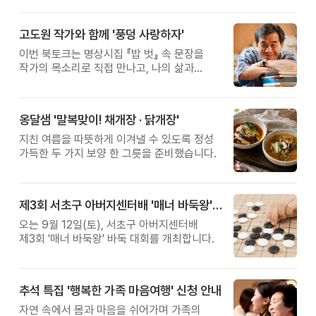
고도원 작가와 함께 '풍덩 사랑하자'
이번 북토크는 명상시집 『밥 벗』 속 문장을
작가의 목소리로 직접 만나고, 나의 삶과
관계를 잠시 돌아보는 시간입니다.
옹달샘 '말복맞이! 채개장 · 닭개장'
지친 여름을 따뜻하게 이겨낼 수 있도록 정성
가득한 두 가지 보양 한 그릇을 준비했습니다.
제3회 서초구 아버지센터배 '매너 바둑왕' 대회
오는 9월 12일(토), 서초구 아버지센터배
제3회 '매너 바둑왕' 바둑 대회를 개최합니다.
추석 특집 '행복한 가족 마음여행' 신청 안내
자연 속에서 몸과 마음을 쉬어가며 가족의