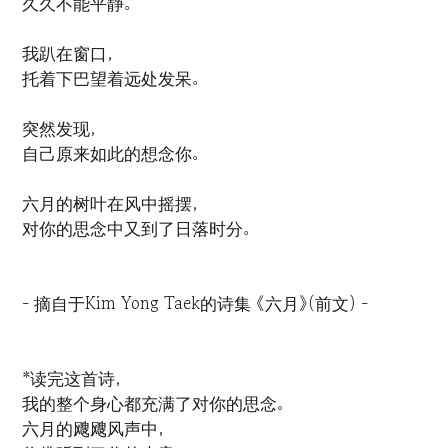
久久不能平静。
我趴在窗口，
托着下巴望着远处发呆。
突然发现，
自己原来如此的想念你。
六月的树叶在风中摇摆，
对你的思念中又到了日落时分。
- 摘自于Kim Yong Taek的诗集 《六月》(前文) -
*读完这首诗，
我的整个身心都充满了对你的思念。
六月的飕飕风声中，