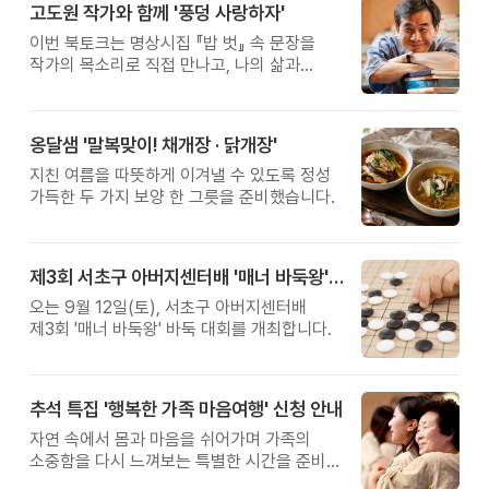
고도원 작가와 함께 '풍덩 사랑하자'
이번 북토크는 명상시집 『밥 벗』 속 문장을
작가의 목소리로 직접 만나고, 나의 삶과
관계를 잠시 돌아보는 시간입니다.
옹달샘 '말복맞이! 채개장 · 닭개장'
지친 여름을 따뜻하게 이겨낼 수 있도록 정성
가득한 두 가지 보양 한 그릇을 준비했습니다.
제3회 서초구 아버지센터배 '매너 바둑왕' 대회
오는 9월 12일(토), 서초구 아버지센터배
제3회 '매너 바둑왕' 바둑 대회를 개최합니다.
추석 특집 '행복한 가족 마음여행' 신청 안내
자연 속에서 몸과 마음을 쉬어가며 가족의
소중함을 다시 느껴보는 특별한 시간을 준비해
보세요.