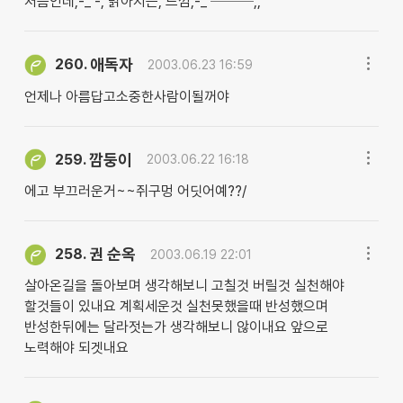
처음인데,-_ -, 맑아지는, 느낌,-_ ───,,
애독자
260.
2003.06.23 16:59
언제나 아름답고소중한사람이될꺼야
깜둥이
259.
2003.06.22 16:18
에고 부끄러운거~~쥐구멍 어딧어예??/
권 순옥
258.
2003.06.19 22:01
살아온길을 돌아보며 생각해보니 고칠것 버릴것 실천해야
할것들이 있내요 계획세운것 실천못했을때 반성했으며
반성한뒤에는 달라젓는가 생각해보니 않이내요 앞으로
노력해야 되겟내요