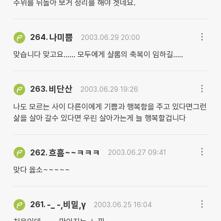
주위를 뒤돌아 보거 정리를 해야 겟네요.
나미쁨
264.
2003.06.29 20:00
맞습니다 맞고요...... 모두에게 샬롬의 축복이 임하길.....
비단산
263.
2003.06.29 19:26
나도 모르는 사이 다른이에게 기쁨과 행복함을 주고 있다면그런
삶을 살아 갈수 있다면 우린 살아가는게 늘 행복할겁니다
흐흠~~ㅋㅋㅋ
262.
2003.06.27 09:41
맞다 옳소~~~~~
-_ -,비밀,γ
261.
2003.06.25 16:04