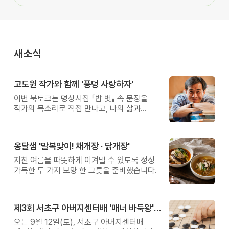
새소식
고도원 작가와 함께 '풍덩 사랑하자'
이번 북토크는 명상시집 『밥 벗』 속 문장을
작가의 목소리로 직접 만나고, 나의 삶과
관계를 잠시 돌아보는 시간입니다.
옹달샘 '말복맞이! 채개장 · 닭개장'
지친 여름을 따뜻하게 이겨낼 수 있도록 정성
가득한 두 가지 보양 한 그릇을 준비했습니다.
제3회 서초구 아버지센터배 '매너 바둑왕' 대회
오는 9월 12일(토), 서초구 아버지센터배