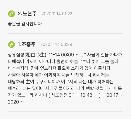
노현주
2.
2020.11.14 01:22
좋은글 감사합니다
조흥주
1.
2020.11.14 00:39
상유심생(相由心生) 11-14 00:09 ~ … " 사울이 길을 가다가
다메섹에 가까이 이르더니 홀연히 하늘로부터 빛이 그를 둘러
비추는지라 땅에 엎드러져 들으매 소리가 있어 이르시되
사울아 사울아 네가 어찌하여 나를 박해하느냐 하시거늘
대답하되 主여 누구시니이까 이르시되 나는 네가 박해하는
예수라 너는 일어나 시내로 들어가라 네가 행할 것을 네게 이를
자가 있느니라 하시니 ( 사도행전 9:1 ~ 10:48 ~ ) ~ 00:17 ~
2020 ~