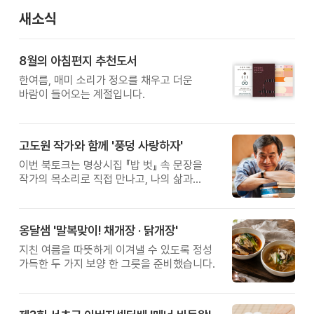
새소식
8월의 아침편지 추천도서
한여름, 매미 소리가 정오를 채우고 더운
바람이 들어오는 계절입니다.
고도원 작가와 함께 '풍덩 사랑하자'
이번 북토크는 명상시집 『밥 벗』 속 문장을
작가의 목소리로 직접 만나고, 나의 삶과
관계를 잠시 돌아보는 시간입니다.
옹달샘 '말복맞이! 채개장 · 닭개장'
지친 여름을 따뜻하게 이겨낼 수 있도록 정성
가득한 두 가지 보양 한 그릇을 준비했습니다.