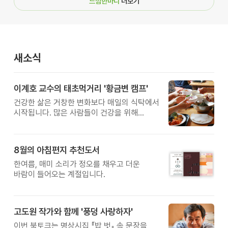
느낌한마디
더보기
새소식
이계호 교수의 태초먹거리 '황금변 캠프'
건강한 삶은 거창한 변화보다 매일의 식탁에서
시작됩니다. 많은 사람들이 건강을 위해
새로운 방법을 찾지만, 건강한 생활은 작은
습관에서 시작됩니다. 유퀴즈에서 많은 관심을
받은 이계호 교수와 함께하는 태초먹거리
8월의 아침편지 추천도서
황금변 캠프
한여름, 매미 소리가 정오를 채우고 더운
바람이 들어오는 계절입니다.
고도원 작가와 함께 '풍덩 사랑하자'
이번 북토크는 명상시집 『밥 벗』 속 문장을