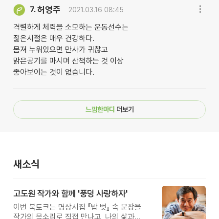
허영주
7.
2021.03.16 08:45
격렬하게 체력을 소모하는 운동선수는
젊은시절은 매우 건강하다.
몸져 누워있으면 만사가 귀찮고
맑은공기를 마시며 산책하는 것 이상
좋아보이는 것이 없습니다.
느낌한마디
더보기
새소식
고도원 작가와 함께 '풍덩 사랑하자'
이번 북토크는 명상시집 『밥 벗』 속 문장을
작가의 목소리로 직접 만나고, 나의 삶과