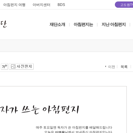
아침편지 여행
아버지센터
BDS
고도원T
재단소개
아침편지는
지난 아침편지
|
|
|
목록
이전
매주 토요일엔 독자가 쓴 아침편지를 배달해드립니다
오늘은
님께서 보내주신 아침편지입니다
이연욱