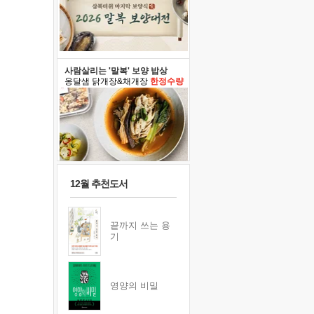
사람살리는 '말복' 보양 밥상
옹달샘 닭개장&채개장
한정수량
12월 추천도서
끝까지 쓰는 용
기
영양의 비밀