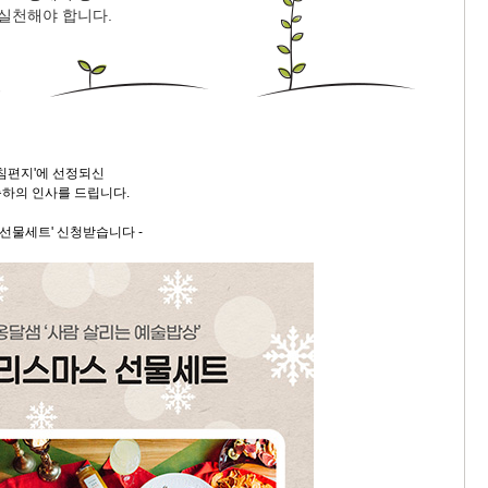
 실천해야 합니다.
9/
스
10
크
아침편지'에 선정되신
10
하의 인사를 드립니다.
 선물세트' 신청받습니다 -
1
10
11
크
12