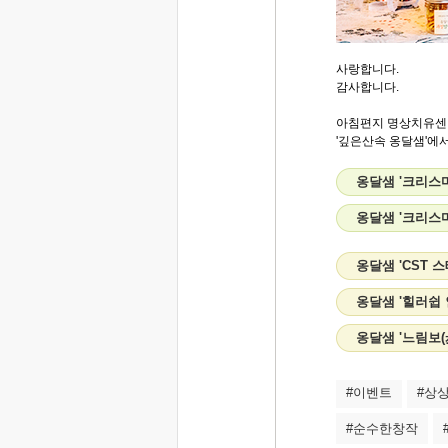
사랑합니다.
감사합니다.
아침편지 명상치유센
'깊은산속 옹달샘'에서.
옹달샘 '크리스
옹달샘 '크리스
옹달샘 'CST 
옹달샘 '힐러쉽 
옹달샘 '느림보(
#이벤트
#상
#순수한창작