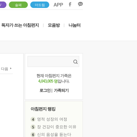
V
솔패
더드림
독자가 쓰는 아침편지
모음방
나눔터
|
|
다음
현재 아침편지 가족은
4,043,005 명
입니다.
로그인
|
가족되기
아침편지 랭킹
영적 성장의 여정
장 건강이 중요한 이유
신의 음성을 듣는다