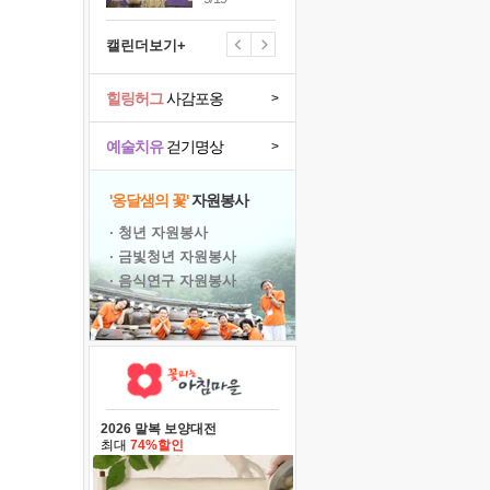
캘린더보기+
힐링허그
사감포옹
>
예술치유
걷기명상
>
'옹달샘의 꽃'
자원봉사
· 청년 자원봉사
· 금빛청년 자원봉사
· 음식연구 자원봉사
2026 말복 보양대전
최대
74%할인