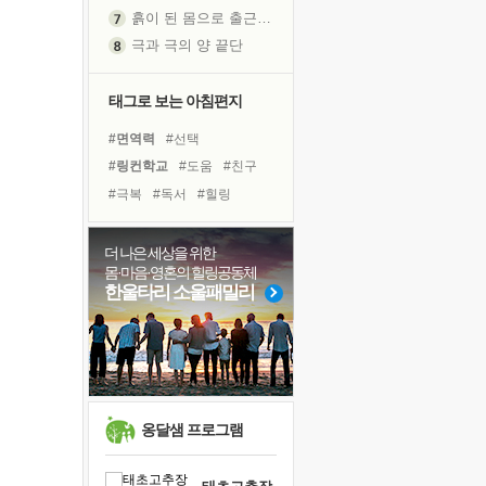
흙이 된 몸으로 출근하는 여자
극과 극의 양 끝단
내가 '나다움'을 찾는 길
피해 갈 수 없는 사건들
태그로 보는 아침편지
처음 손을 잡았던 날
#면역력
#선택
꿈이 실제가 되는 것
#링컨학교
#도움
#친구
'말 타는 법'을 먼저
#극복
#독서
#힐링
졸업식 사진을 보며
#계획
#독서캠프
#경험
아픈 아버지를 위한 공간 설계
#바이러스
#유튜브
더 나은 세상을 위한
극심한 변비, 어깨결림, 수면 장애
몸·마음·영혼의 힐링공동체
#비전캠프
#사람
#희망
보고 싶은 어머니
한울타리 소울패밀리
#건강
#리더
#다짐
#삶
유년 시절의 부산 영도 바다
#명상
#나눔
#위기
못된 꼰대들
#아이들
거울 속의 나
희망이란
'모른다'는 것
옹달샘 프로그램
귀를 열고 마음을 내어주고