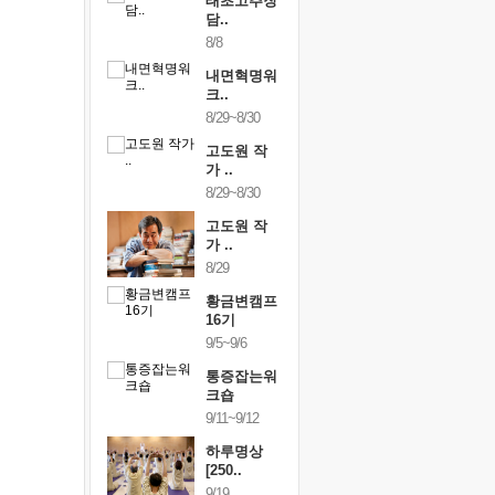
행복한가족
태초고추장
행복한가
여행
담..
여행
24~9/26
8/8
9/24~9/26
건강명상법
내면혁명워
건강명상
..
크..
스..
/9~10/10
8/29~8/30
10/9~10/10
내면혁명워
고도원 작
내면혁명
..
가 ..
크..
/17~10/18
8/29~8/30
10/17~10/18
황금변캠프
고도원 작
황금변캠
7기
가 ..
17기
/30~10/31
8/29
10/30~10/31
통증잡는워
황금변캠프
통증잡는
크숍
16기
크숍
/7~11/8
9/5~9/6
11/7~11/8
내면혁명워
통증잡는워
내면혁명
..
크숍
크..
/12~12/13
9/11~9/12
12/12~12/13
하루명상
[250..
9/19