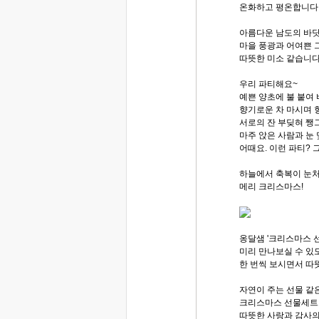
온화하고 평온합니다
아름다운 남도의 바
마을 풍광과 어여쁜 
따뜻한 미소 같습니다
우리 파티해요~
예쁜 양초에 불 붙여 
향기로운 차 마시며 향
서로의 잔 부딪혀 쨍그
마주 앉은 사람과 눈 
어때요. 이런 파티? 
하늘에서 축복이 눈처럼
메리 크리스마스!
옹달샘 '크리스마스 
미리 만나보실 수 있
한 번씩 보시면서 따
자연이 주는 선물 같
크리스마스 선물세트
따뜻한 사랑과 감사