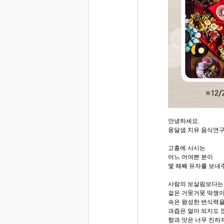
안녕하세요.
옹달샘 치유 음식연구
고흥에 사시는
어느 어여쁜 분이
몇 해째 유자를 보내
사람의 보살핌보다는 자
겉은 거뭇거뭇 딱쟁이
속은 왕성한 번식력을
과즙은 얼마 되지도 
향과 맛은 너무 진하지