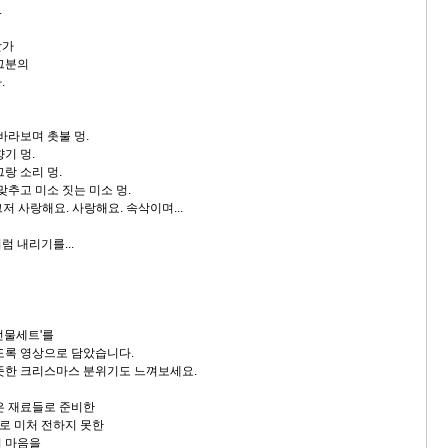
.
닷가
그분의
.
바라보며 촛불 멍.
기 멍.
랑 소리 멍.
맞추고 미소 짓는 미소 멍.
그저 사랑해요. 사랑해요. 속삭이며...
 내리기를...
선물세트'를
도록 영상으로 담았습니다.
뜻한 크리스마스 분위기도 느껴보세요.
은 재료들로 준비한
로 미처 전하지 못한
의 마음을