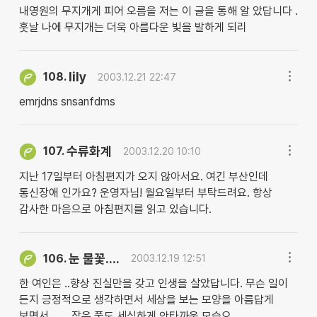
내영원의 무지개게 피어 오름을 저는 이 글을 통해 알 았답니다 .
훗날 나에 무지개는 더욱 아름다운 빛을 발하게 되리
lily
108.
2003.12.21 22:47
emrjdns snsanfdms
수류화계
107.
2003.12.20 10:10
지난 17일부터 아침편지가 오지 않아서요. 여긴 부산인데
통신장애 인가요? 운영자님! 월요일부터 부탁드려요. 항상
감사한 마음으로 아침편지를 읽고 있습니다.
눈 물꽃....
106.
2003.12.19 12:51
한 여인은 ..향상 진실만을 갖고 인생을 살았답니다. 무슨 일이
든지 긍정적으로 생각하면서 세상을 보는 모양을 아름답게
보면서........작은 풀도 세심하게 안타까운 모습으