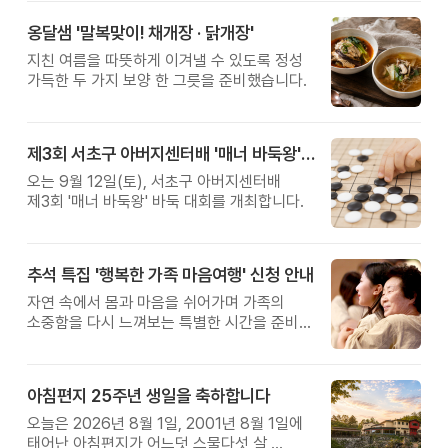
옹달샘 '말복맞이! 채개장 · 닭개장'
지친 여름을 따뜻하게 이겨낼 수 있도록 정성
가득한 두 가지 보양 한 그릇을 준비했습니다.
제3회 서초구 아버지센터배 '매너 바둑왕' 대회
오는 9월 12일(토), 서초구 아버지센터배
제3회 '매너 바둑왕' 바둑 대회를 개최합니다.
추석 특집 '행복한 가족 마음여행' 신청 안내
자연 속에서 몸과 마음을 쉬어가며 가족의
소중함을 다시 느껴보는 특별한 시간을 준비해
보세요.
아침편지 25주년 생일을 축하합니다
오늘은 2026년 8월 1일, 2001년 8월 1일에
태어난 아침편지가 어느덧 스물다섯 살,