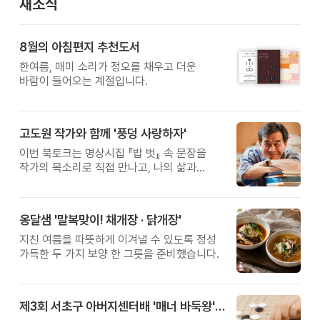
새소식
8월의 아침편지 추천도서
한여름, 매미 소리가 정오를 채우고 더운
바람이 들어오는 계절입니다.
고도원 작가와 함께 '풍덩 사랑하자'
이번 북토크는 명상시집 『밥 벗』 속 문장을
작가의 목소리로 직접 만나고, 나의 삶과
관계를 잠시 돌아보는 시간입니다.
옹달샘 '말복맞이! 채개장 · 닭개장'
지친 여름을 따뜻하게 이겨낼 수 있도록 정성
가득한 두 가지 보양 한 그릇을 준비했습니다.
제3회 서초구 아버지센터배 '매너 바둑왕' 대회