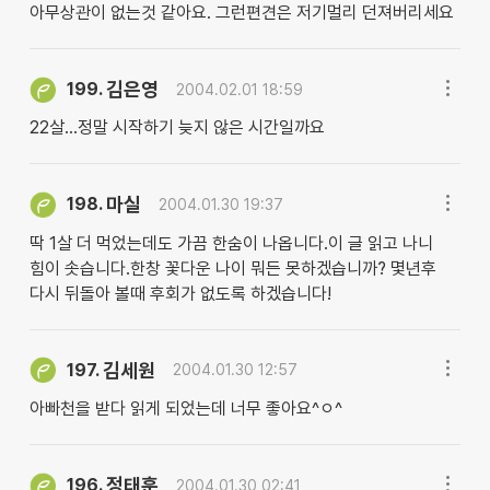
아무상관이 없는것 같아요. 그런편견은 저기멀리 던져버리세요
김은영
199.
2004.02.01 18:59
22살...정말 시작하기 늦지 않은 시간일까요
마실
198.
2004.01.30 19:37
딱 1살 더 먹었는데도 가끔 한숨이 나옵니다.이 글 읽고 나니
힘이 솟습니다.한창 꽃다운 나이 뭐든 못하겠습니까? 몇년후
다시 뒤돌아 볼때 후회가 없도록 하겠습니다!
김세원
197.
2004.01.30 12:57
아빠천을 받다 읽게 되었는데 너무 좋아요^ㅇ^
정태훈
196.
2004.01.30 02:41