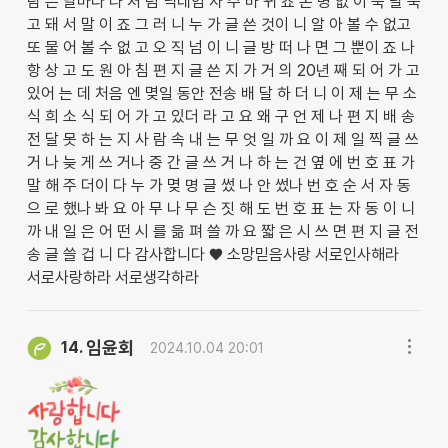
람 은 날마다 나 처 럼 닉네임 자 주 바 뀌 죠 본 명 없 이 숙 달 숙
고 돼 서 말 이 죠 그 러 니 누 가 글 쓴 것이 니 알 아 볼 수 없고
또 물 어 볼 수 없 고 오 직 넘 이 니 글 방 떠 나 면 그 뿐이 죠 나
항 상 고 도 원 아 침 편 지 글 쓴 지 가 거 의 20년 째 되 어 가 고
있어 는 데 처음 엔 몆일 동안 전송 배 달 하 더 니 이 제 는 무 소
식 희 소 식 되 어 가 고 있더 라 고 요 왜 구 언 제 나 편 지 배 송
전 달 못 하 는 지 사 람 속 내 는 무 엇 일 까 요 이 제 일 찍 글 쓰
거 나 늦 게 쓰 거나 중 간 글 쓰 거 나 하 는 건 옆 에 번 호 표 가
말 해 주 더이 다 누 가 몆 명 글 썼 나 안 썼나 번 호 순 서 자 동
으 로 했나 봐 요 아 무 나 무 슨 짓 해 도 번 호 표 는 자 동 이 니
까 내 일 은 어 떤 시 를 읆 펴 쓸 까 요 짧 은 시 쓰 면 편 지 글 전
송 글 쓸 겁 니 다 감사합니다 ♥️ 소망믿음사랑 서로인사해라
서로사랑하라 서로생각하라
임윤회
14.
2024.10.04 20:01