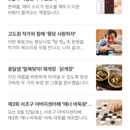
황금변 캠프
한여름, 매미 소리가 정오를 채우고 더운
바람이 들어오는 계절입니다.
고도원 작가와 함께 '풍덩 사랑하자'
이번 북토크는 명상시집 『밥 벗』 속 문장을
작가의 목소리로 직접 만나고, 나의 삶과
관계를 잠시 돌아보는 시간입니다.
옹달샘 '말복맞이! 채개장 · 닭개장'
지친 여름을 따뜻하게 이겨낼 수 있도록 정성
가득한 두 가지 보양 한 그릇을 준비했습니다.
제3회 서초구 아버지센터배 '매너 바둑왕' 대회
오는 9월 12일(토), 서초구 아버지센터배
제3회 '매너 바둑왕' 바둑 대회를 개최합니다.