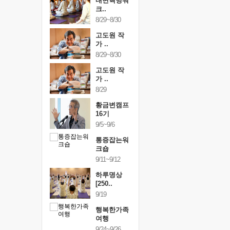
건강명상법
내면혁명워
건강명상
..
크..
스..
/9~10/10
8/29~8/30
10/9~10/10
내면혁명워
고도원 작
내면혁명
..
가 ..
크..
/17~10/18
8/29~8/30
10/17~10/18
황금변캠프
고도원 작
황금변캠
7기
가 ..
17기
/30~10/31
8/29
10/30~10/31
통증잡는워
황금변캠프
통증잡는
크숍
16기
크숍
/7~11/8
9/5~9/6
11/7~11/8
내면혁명워
통증잡는워
내면혁명
..
크숍
크..
/12~12/13
9/11~9/12
12/12~12/13
하루명상
[250..
9/19
행복한가족
여행
9/24~9/26