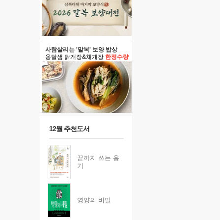
사람살리는 '말복' 보양 밥상
옹달샘 닭개장&채개장
한정수량
12월 추천도서
끝까지 쓰는 용
기
영양의 비밀