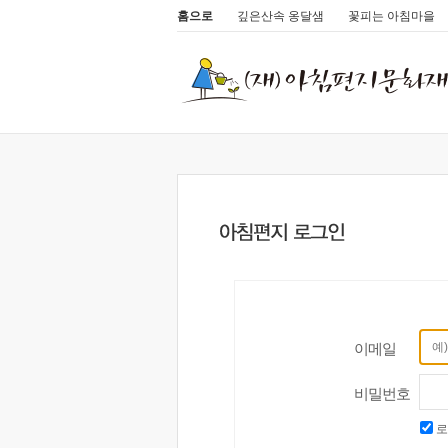
홈으로
깊은산속 옹달샘
꽃피는 아침마을
이메일
비밀번호
로