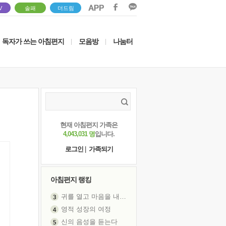
V
솔패
더드림
독자가 쓰는 아침편지
모음방
나눔터
|
|
현재 아침편지 가족은
4,043,031 명
입니다.
로그인
|
가족되기
아침편지 랭킹
귀를 열고 마음을 내어주고
영적 성장의 여정
신의 음성을 듣는다