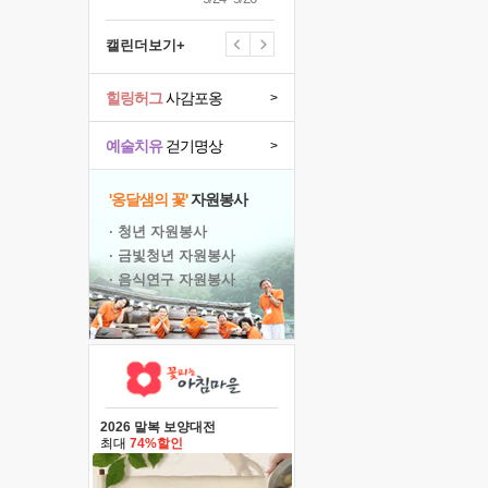
캘린더보기+
힐링허그
사감포옹
>
예술치유
걷기명상
>
'옹달샘의 꽃'
자원봉사
· 청년 자원봉사
· 금빛청년 자원봉사
· 음식연구 자원봉사
2026 말복 보양대전
최대
74%할인