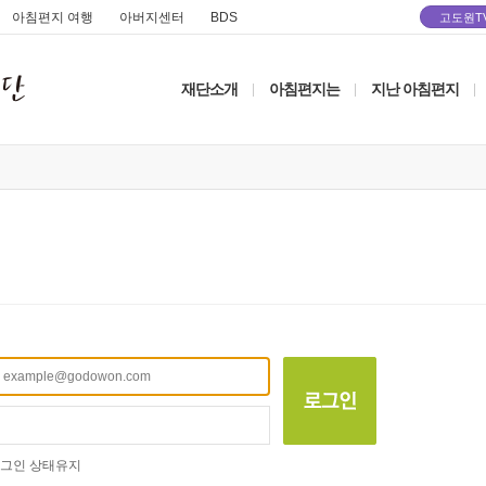
아침편지 여행
아버지센터
BDS
고도원T
재단소개
아침편지는
지난 아침편지
|
|
|
그인 상태유지