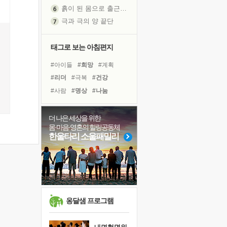
흙이 된 몸으로 출근하는 여자
극과 극의 양 끝단
내가 '나다움'을 찾는 길
피해 갈 수 없는 사건들
태그로 보는 아침편지
처음 손을 잡았던 날
#아이들
#희망
#계획
꿈이 실제가 되는 것
#리더
#극복
#건강
'말 타는 법'을 먼저
#사람
#명상
#나눔
졸업식 사진을 보며
#면역력
#친구
#선택
극심한 변비, 어깨결림, 수면 장애
#비전캠프
#다짐
#도움
더 나은 세상을 위한
아픈 아버지를 위한 공간 설계
몸·마음·영혼의 힐링공동체
#경험
#독서
#삶
#위기
슬럼프
한울타리 소울패밀리
#힐링
#독서캠프
보고 싶은 어머니
#링컨학교
#바이러스
유년 시절의 부산 영도 바다
#유튜브
못된 꼰대들
너무 황홀한 꽃들이여!
희망이란
옹달샘 프로그램
'모른다'는 것