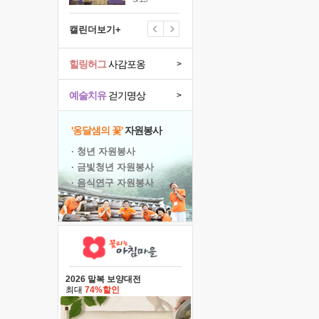
캘린더보기+
힐링허그
사감포옹
>
예술치유
걷기명상
>
'옹달샘의 꽃'
자원봉사
· 청년 자원봉사
· 금빛청년 자원봉사
· 음식연구 자원봉사
2026 말복 보양대전
최대
74%할인