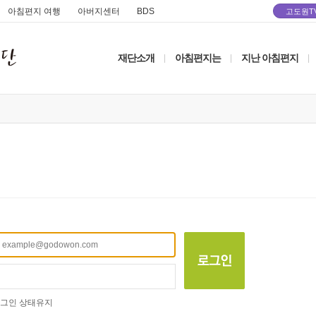
아침편지 여행
아버지센터
BDS
고도원T
재단소개
아침편지는
지난 아침편지
|
|
|
그인 상태유지