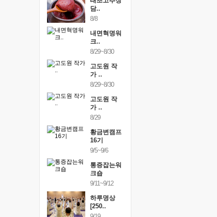
행복한가족
태초고추장
행복한가
여행
담..
여행
24~9/26
8/8
9/24~9/26
건강명상법
내면혁명워
건강명상
..
크..
스..
/9~10/10
8/29~8/30
10/9~10/10
내면혁명워
고도원 작
내면혁명
..
가 ..
크..
/17~10/18
8/29~8/30
10/17~10/18
황금변캠프
고도원 작
황금변캠
7기
가 ..
17기
/30~10/31
8/29
10/30~10/31
통증잡는워
황금변캠프
통증잡는
크숍
16기
크숍
/7~11/8
9/5~9/6
11/7~11/8
내면혁명워
통증잡는워
내면혁명
..
크숍
크..
/12~12/13
9/11~9/12
12/12~12/13
하루명상
[250..
9/19