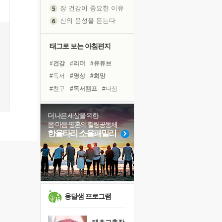
신의 음성을 듣는다
흙이 된 몸으로 출근하는 여자
극과 극의 양 끝단
태그로 보는 아침편지
내가 '나다움'을 찾는 길
피해 갈 수 없는 사건들
#건강
#리더
#유튜브
처음 손을 잡았던 날
#독서
#명상
#희망
꿈이 실제가 되는 것
#친구
#독서캠프
#다짐
'말 타는 법'을 먼저
#극복
#계획
#힐링
졸업식 사진을 보며
#선택
#경험
#도움
더 나은 세상을 위한
아픈 아버지를 위한 공간 설계
몸·마음·영혼의 힐링공동체
#면역력
#나눔
한울타리 소울패밀리
극심한 변비, 어깨결림, 수면 장애
#링컨학교
#아이들
보고 싶은 어머니
#위기
#비전캠프
#사람
유년 시절의 부산 영도 바다
#바이러스
#삶
못된 꼰대들
거울 속의 나
희망이란
옹달샘 프로그램
'모른다'는 것