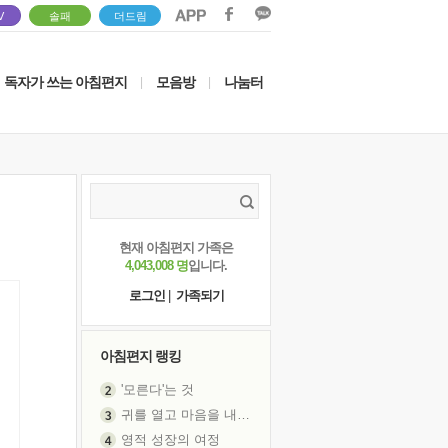
V
솔패
더드림
독자가 쓰는 아침편지
모음방
나눔터
|
|
현재 아침편지 가족은
4,043,008 명
입니다.
로그인
|
가족되기
아침편지 랭킹
'모른다'는 것
귀를 열고 마음을 내어주고
영적 성장의 여정
장 건강이 중요한 이유