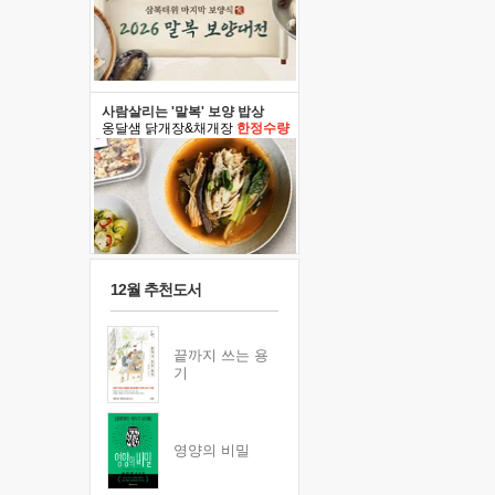
사람살리는 '말복' 보양 밥상
옹달샘 닭개장&채개장
한정수량
12월 추천도서
끝까지 쓰는 용
기
영양의 비밀