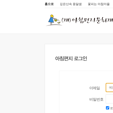
홈으로
깊은산속 옹달샘
꽃피는 아침마을
이메일
비밀번호
로