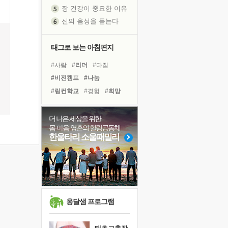
장 건강이 중요한 이유
신의 음성을 듣는다
흙이 된 몸으로 출근하는 여자
극과 극의 양 끝단
태그로 보는 아침편지
내가 '나다움'을 찾는 길
피해 갈 수 없는 사건들
#사람
#리더
#다짐
처음 손을 잡았던 날
#비전캠프
#나눔
꿈이 실제가 되는 것
#링컨학교
#경험
#희망
'말 타는 법'을 먼저
#유튜브
#친구
#면역력
졸업식 사진을 보며
#아이들
#삶
#힐링
더 나은 세상을 위한
몸·마음·영혼의 힐링공동체
아픈 아버지를 위한 공간 설계
#극복
#도움
#계획
한울타리 소울패밀리
극심한 변비, 어깨결림, 수면 장애
#독서
#선택
#건강
보고 싶은 어머니
#독서캠프
#위기
유년 시절의 부산 영도 바다
#바이러스
#명상
못된 꼰대들
거울 속의 나
옹달샘 프로그램
희망이란
'모른다'는 것