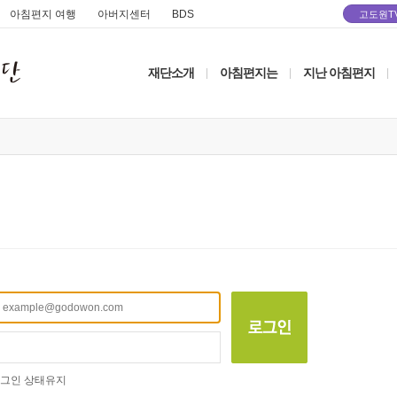
아침편지 여행
아버지센터
BDS
고도원T
재단소개
아침편지는
지난 아침편지
|
|
|
그인 상태유지