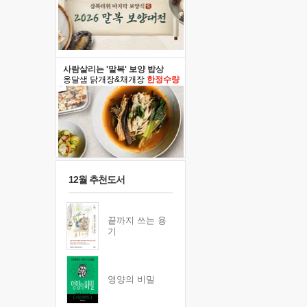
사람살리는 '말복' 보양 밥상
옹달샘 닭개장&채개장
한정수량
12월 추천도서
끝까지 쓰는 용
기
영양의 비밀