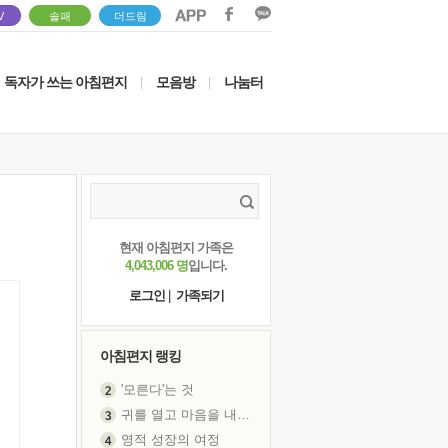
V
솔패
더드림
독자가 쓰는 아침편지
모음방
나눔터
|
|
현재 아침편지 가족은
4,043,006 명
입니다.
로그인
|
가족되기
아침편지 랭킹
'모른다'는 것
귀를 열고 마음을 내어주고
영적 성장의 여정