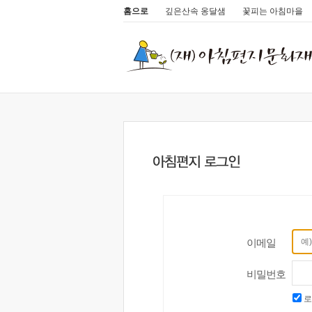
홈으로
깊은산속 옹달샘
꽃피는 아침마을
이메일
비밀번호
로