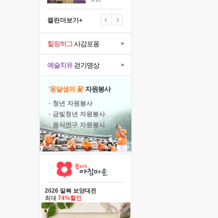
캘린더보기+
힐링허그
사감포옹
>
예술치유
걷기명상
>
'옹달샘의 꽃'
자원봉사
· 청년 자원봉사
· 금빛청년 자원봉사
· 음식연구 자원봉사
2026 말복 보양대전
최대
74%할인