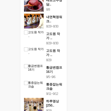
행복한가족
태초고추장
행복한가
여행
담..
여행
24~9/26
8/8
9/24~9/26
건강명상법
내면혁명워
건강명상
..
크..
스..
/9~10/10
8/29~8/30
10/9~10/10
내면혁명워
고도원 작
내면혁명
..
가 ..
크..
/17~10/18
8/29~8/30
10/17~10/18
황금변캠프
고도원 작
황금변캠
7기
가 ..
17기
/30~10/31
8/29
10/30~10/31
통증잡는워
황금변캠프
통증잡는
크숍
16기
크숍
/7~11/8
9/5~9/6
11/7~11/8
내면혁명워
통증잡는워
내면혁명
..
크숍
크..
/12~12/13
9/11~9/12
12/12~12/13
하루명상
[250..
9/19