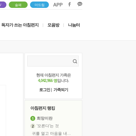
V
솔패
더드림
독자가 쓰는 아침편지
모음방
나눔터
|
|
현재 아침편지 가족은
4,042,966 명
입니다.
로그인
|
가족되기
아침편지 랭킹
희망이란
'모른다'는 것
귀를 열고 마음을 내어주고