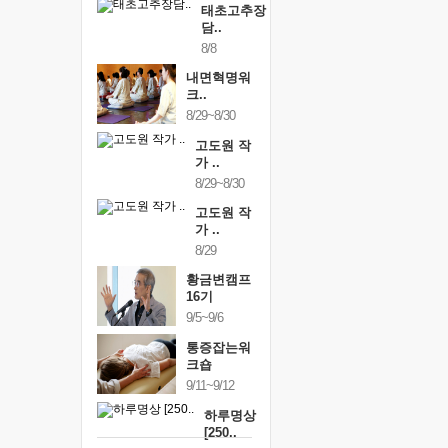
태초고추장
담..
8/8
내면혁명워
크..
8/29~8/30
고도원 작
가 ..
8/29~8/30
고도원 작
가 ..
8/29
황금변캠프
16기
9/5~9/6
통증잡는워
크숍
9/11~9/12
하루명상
[250..