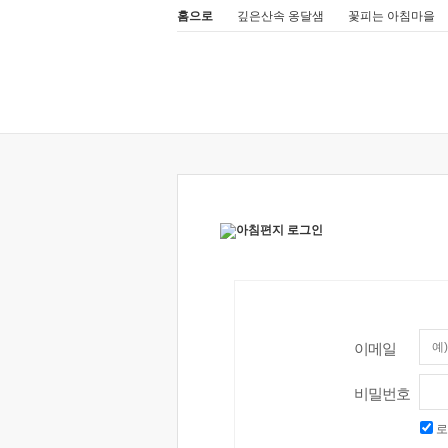
홈으로
깊은산속 옹달샘
꽃피는 아침마을
이메일
비밀번호
로