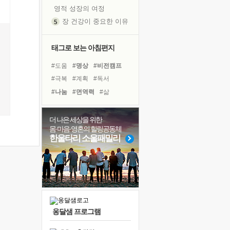
영적 성장의 여정
장 건강이 중요한 이유
신의 음성을 듣는다
흙이 된 몸으로 출근하는 여자
태그로 보는 아침편지
극과 극의 양 끝단
#도움
#명상
#비전캠프
내가 '나다움'을 찾는 길
#극복
#계획
#독서
피해 갈 수 없는 사건들
#나눔
#면역력
#삶
처음 손을 잡았던 날
#선택
#바이러스
꿈이 실제가 되는 것
#아이들
#다짐
#친구
더 나은 세상을 위한
'말 타는 법'을 먼저
몸·마음·영혼의 힐링공동체
#건강
#유튜브
졸업식 사진을 보며
한울타리 소울패밀리
#링컨학교
#경험
#리더
아픈 아버지를 위한 공간 설계
#독서캠프
#위기
#힐링
극심한 변비, 어깨결림, 수면 장애
#희망
#사람
보고 싶은 어머니
유년 시절의 부산 영도 바다
못된 꼰대들
옹달샘 프로그램
거울 속의 나