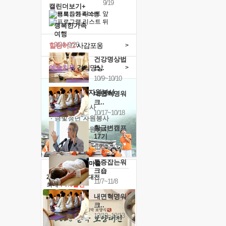
9/19
캘린더보기+
행복한가족
여행
9/24~9/26
힐링허그
사감포옹
>
건강명상법
예술치유
걷기명상
>
스..
10/9~10/10
'옹달샘의 꽃'
자원봉사
내면혁명워
크..
· 청년 자원봉사
10/17~10/18
· 금빛청년 자원봉사
황금변캠프
· 음식연구 자원봉사
17기
10/30~10/31
통증잡는워
크숍
2026 말복 보양대전
11/7~11/8
최대
74%할인
내면혁명워
크..
12/12~12/13