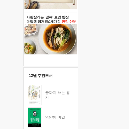
사람살리는 '말복' 보양 밥상
옹달샘 닭개장&채개장
한정수량
12월 추천도서
끝까지 쓰는 용
기
영양의 비밀