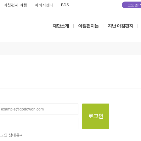
아침편지 여행
아버지센터
BDS
고도원T
재단소개
아침편지는
지난 아침편지
|
|
|
그인 상태유지